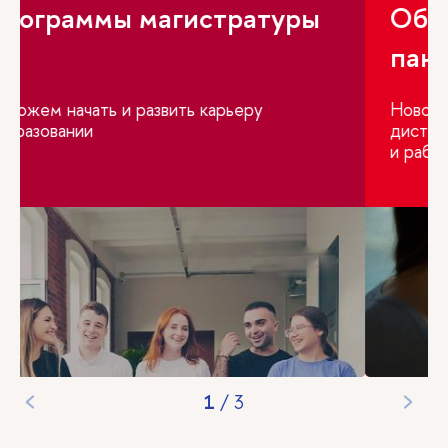
Образование в условиях
пандемии
Новости, инструменты, методики внедрения
дистанционных технологий в образовании
и работе
2
/
3