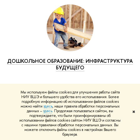
ДОШКОЛЬНОЕ ОБРАЗОВАНИЕ: ИНФРАСТРУКТУРА
БУДУЩЕГО
Мы используем файлы cookies для улучшения работы сайта
НИУ ВШЭ и большего удобства его использования. Более
подробную информацию об использовании файлов cookies
Научные публикации
можно найти
здесь
, наши правила обработки персональных
данных –
здесь
. Продолжая пользоваться сайтом, вы
✖
подтверждаете, что были проинформированы об
использовании файлов cookies сайтом НИУ ВШЭ и согласны
с нашими правилами обработки персональных данных. Вы
можете отключить файлы cookies в настройках Вашего
браузера.
КНИГА