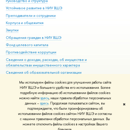
Руководство и структура
Дов
Устойчивое развитие в НИУ ВШЭ
Ол
Преподаватели и сотрудники
При
Корпуса и общежития
Вы
Закупки
При
Обращения граждан в НИУ ВШЭ
Ас
Фонд целевого капитала
До
Противодействие коррупции
Цен
Сведения о доходах, расходах, об имуществе и
Би
обязательствах имущественного характера
Об
Сведения об образовательной организации
Обр
Людям с ограниченными возможностями здоровья
Мы используем файлы cookies для улучшения работы сайта
Единая платежная страница
НИУ ВШЭ и большего удобства его использования. Более
подробную информацию об использовании файлов cookies
Работа в Вышке
можно найти
здесь
, наши правила обработки персональных
данных –
здесь
. Продолжая пользоваться сайтом, вы
✖
Редактору
подтверждаете, что были проинформированы об
© НИУ ВШЭ 1993–2026
Адреса и контакты
Условия использования
использовании файлов cookies сайтом НИУ ВШЭ и согласны
с нашими правилами обработки персональных данных. Вы
материалов
Политика конфиденциальности
Карта сайта
можете отключить файлы cookies в настройках Вашего
Шрифты HSE Sans и HSE Slab разработаны в
Школе дизайна НИУ ВШЭ
браузера.