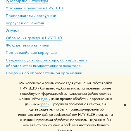
Руководство и структура
Дов
Устойчивое развитие в НИУ ВШЭ
Ол
Преподаватели и сотрудники
При
Корпуса и общежития
Вы
Закупки
При
Обращения граждан в НИУ ВШЭ
Ас
Фонд целевого капитала
До
Противодействие коррупции
Цен
Сведения о доходах, расходах, об имуществе и
Би
обязательствах имущественного характера
Об
Сведения об образовательной организации
Обр
Людям с ограниченными возможностями здоровья
Мы используем файлы cookies для улучшения работы сайта
Единая платежная страница
НИУ ВШЭ и большего удобства его использования. Более
подробную информацию об использовании файлов cookies
Работа в Вышке
можно найти
здесь
, наши правила обработки персональных
данных –
здесь
. Продолжая пользоваться сайтом, вы
✖
Редактору
подтверждаете, что были проинформированы об
© НИУ ВШЭ 1993–2026
Адреса и контакты
Условия использования
использовании файлов cookies сайтом НИУ ВШЭ и согласны
с нашими правилами обработки персональных данных. Вы
материалов
Политика конфиденциальности
Карта сайта
можете отключить файлы cookies в настройках Вашего
Шрифты HSE Sans и HSE Slab разработаны в
Школе дизайна НИУ ВШЭ
браузера.