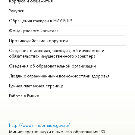
Корпуса и общежития
В
Закупки
П
Обращения граждан в НИУ ВШЭ
А
Фонд целевого капитала
Д
Противодействие коррупции
Ц
Сведения о доходах, расходах, об имуществе и
Б
обязательствах имущественного характера
О
Сведения об образовательной организации
О
Людям с ограниченными возможностями здоровья
Единая платежная страница
Работа в Вышке
http://www.minobrnauki.gov.ru/
Министерство науки и высшего образования РФ