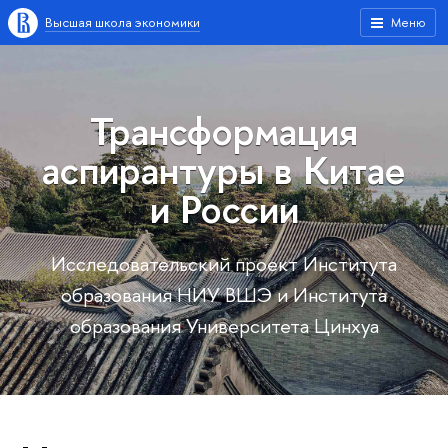
Высшая школа экономики
Меню
Трансформация
аспирантуры в Китае
и России
Исследовательский проект Института
образования НИУ ВШЭ и Института
образования Университета Цинхуа