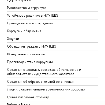
Руководство и структура
Д
Устойчивое развитие в НИУ ВШЭ
О
Преподаватели и сотрудники
П
Корпуса и общежития
В
Закупки
П
Обращения граждан в НИУ ВШЭ
А
Фонд целевого капитала
Д
Противодействие коррупции
Ц
Сведения о доходах, расходах, об имуществе и
Б
обязательствах имущественного характера
О
Сведения об образовательной организации
О
Людям с ограниченными возможностями здоровья
Единая платежная страница
Работа в Вышке