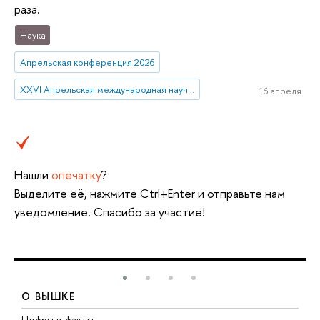
раза.
Наука
Апрельская конференция 2026
XXVI Апрельская международная научная конференция имени Е.Г. Ясина
16 апреля
Нашли
опечатку
?
Выделите её, нажмите Ctrl+Enter и отправьте нам
уведомление. Спасибо за участие!
О ВЫШКЕ
Цифры и факты
Л