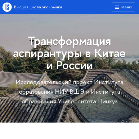
Высшая школа экономики
Меню
Трансформация
аспирантуры в Китае
и России
Исследовательский проект Института
образования НИУ ВШЭ и Института
образования Университета Цинхуа