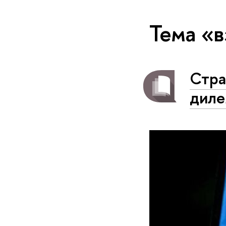
Тема «в
Стра
диле