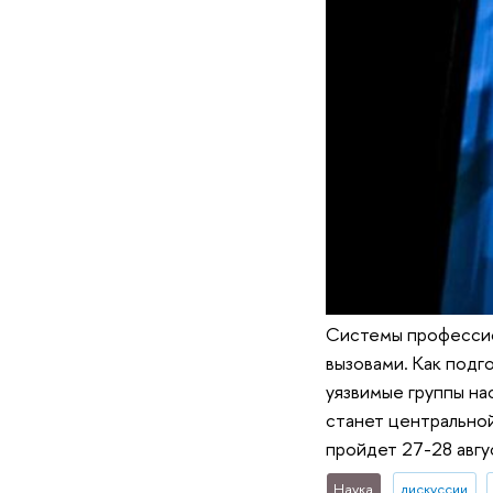
Системы профессио
вызовами. Как подг
уязвимые группы на
станет центрально
пройдет 27-28 авгу
Наука
дискуссии