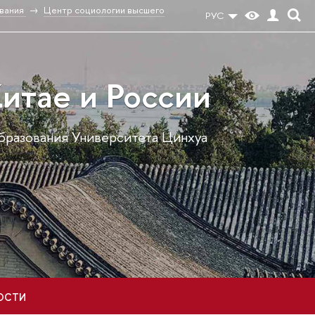
вания
Центр социологии высшего
РУС
итае и России
бразования Университета Цинхуа
ОСТИ