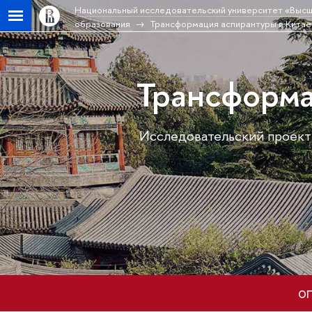
Национальный исследовательский университет «Высш
образования
Трансформация аспирантуры в Китае 
Трансформа
Исследовательский проект
ОП