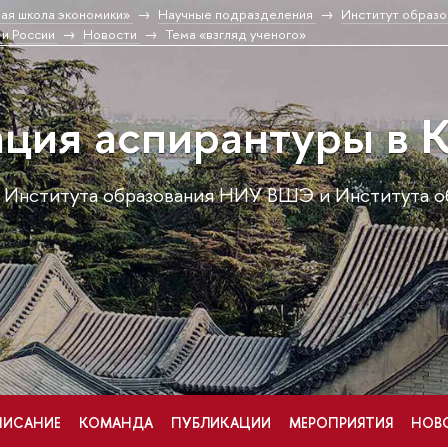
ая школа экономики»
Научные подразделения
Институт образо
и России
Новости
Тема «взгляд ученого»
ция аспирантуры в К
 Института образования НИУ ВШЭ и Института о
ИСАНИЕ
КОМАНДА
ПУБЛИКАЦИИ
МЕРОПРИЯТИЯ
НОВ