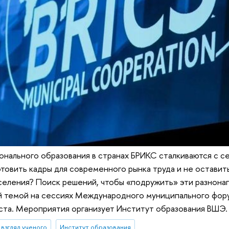
нального образования в странах БРИКС сталкиваются с с
отовить кадры для современного рынка труда и не остави
селения? Поиск решений, чтобы «подружить» эти разнона
й темой на сессиях Международного муниципального фор
ста. Мероприятия организует Институт образования ВШЭ.
взгляд ученого
Институт образования