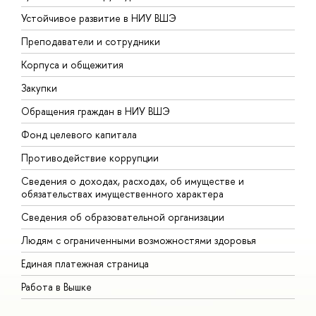
Устойчивое развитие в НИУ ВШЭ
О
Преподаватели и сотрудники
П
Корпуса и общежития
В
Закупки
П
Обращения граждан в НИУ ВШЭ
А
Фонд целевого капитала
Д
Противодействие коррупции
Ц
Сведения о доходах, расходах, об имуществе и
Б
обязательствах имущественного характера
О
Сведения об образовательной организации
О
Людям с ограниченными возможностями здоровья
Единая платежная страница
Работа в Вышке