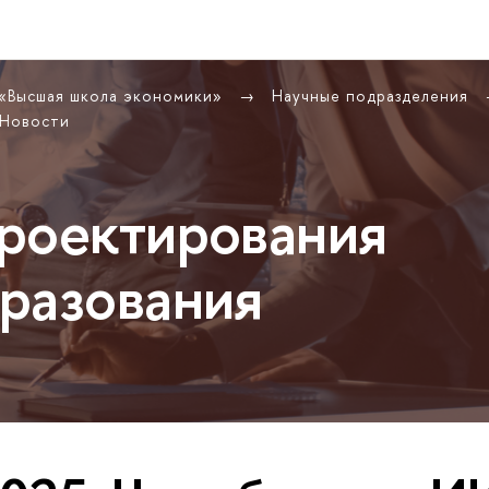
 «Высшая школа экономики»
Научные подразделения
Новости
роектирования
разования