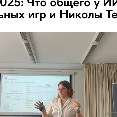
025: Что общего у И
ьных игр и Николы Т