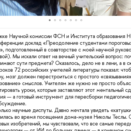
жке Научной комиссии ФСН и Института образования 
нференции доклад «Преодоление студентами пороговых
», подготовленный в соавторстве с моей научной руков
ой). Мы искали ответ на вечный учительский вопрос: по
нимают сути предмета? Оказалось, дело не в лени, а в 
роков 72 российских учителей литературы показал: чтоб
у, мозг должен перестроиться с простого «связывания»
ование» смыслов. Учителям же нужно не просто объясн
тировать уроки, которые заставляют этот ментальный сд
рия — а готовый инструмент для пересборки педагогичес
обсуждение.
лько научные диспуты. Давно мечтала увидеть «катушки
нилась во время посещения дома-музея Николы Теслы. 
рвых изобретений, мы чувствовали, что все самые перед
ехнологии — от ИИ до больших данных — в конечном сч