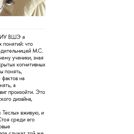
НИУ ВШЭ я
 понятий: что
одительницей М.С.
чему ученики, зная
скрытых когнитивных
ы понять,
 фактов на
ять, а
виг произойти. Это
кого дизайна,
 Теслы» вживую, и
Стоя среди его
овые
ете служат той же