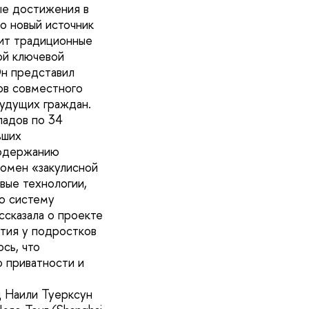
вые достижения в
о новый источник
нит традиционные
ой ключевой
 Он представил
ов совместного
удущих граждан.
ладов по 34
ьших
содержанию
номен «закулисной
вые технологии,
ую систему
ссказала о проекте
ития у подростков
сь, что
 приватности и
д Наили Туерксун