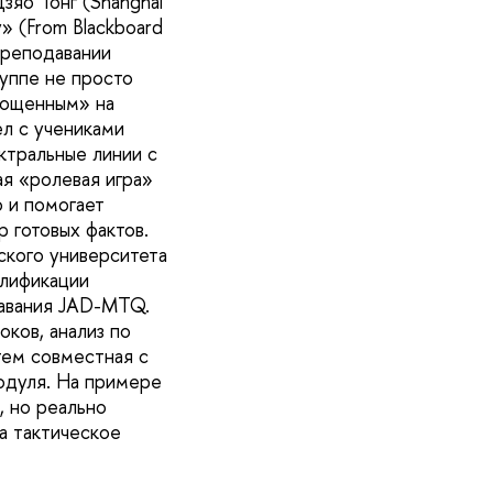
зяо Тонг (Shanghai
» (From Blackboard
преподавании
уппе не просто
площенным» на
ел с учениками
ктральные линии с
ая «ролевая игра»
о и помогает
р готовых фактов.
ского университета
алификации
давания JAD-MTQ.
оков, анализ по
тем совместная с
одуля. На примере
, но реально
а тактическое