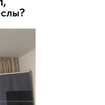
И,
еслы?