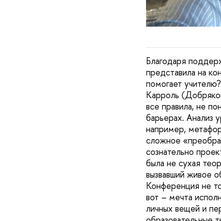
Благодаря поддер
представила на ко
помогает учителю?
Карроль (Добряков
все правила, не по
барьерах. Анализ у
например, метафор
сложное «преобраз
сознательно проек
была не сухая тео
вызвавший живое 
Конференция не то
вот – мечта испол
личных вещей и пе
образовательные т