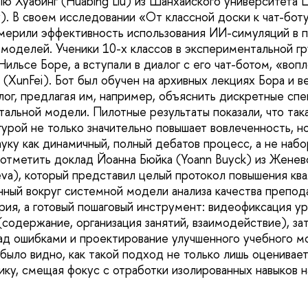
 Лю Хуабинг (Huabing Liu) из Шанхайского университета Ц
ty). В своем исследовании «От классной доски к чат-боту
змерили эффективность использования ИИ-симуляций в 
моделей. Ученики 10-х классов в экспериментальной гр
Нильсе Боре, а вступали в диалог с его чат-ботом, «во
(XunFei). Бот был обучен на архивных лекциях Бора и в
лог, предлагая им, например, объяснить дискретные спе
альной модели. Пилотные результаты показали, что так
гурой не только значительно повышает вовлеченность, н
уку как динамичный, полный дебатов процесс, а не набо
отметить доклад Йоанна Бюйка (Yoann Buyck) из Женев
neva), который представил целый протокол повышения кв
нный вокруг системной модели анализа качества препо
ия, а готовый пошаговый инструмент: видеофиксация ур
содержание, организация занятий, взаимодействие), за
ад ошибками и проектирование улучшенного учебного м
было видно, как такой подход не только лишь оценивает
ику, смещая фокус с отработки изолированных навыков н