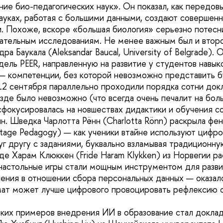
ние био-педагогических наук». Он показал, как передо
ауках, работая с большими данными, создают совершенн
и. Похоже, вскоре «большая биология» серьезно потес
ательным исследованиям. Не менее важным был и втор
ра Баукала (Aleksandar Baucal, University of Belgrade).
ель PEER, направленную на развитие у студентов навык
 компетенции, без которой невозможно представить б
12 сентября параллельно проходили порядка сотни док
езде было невозможно (что всегда очень печалит на бол
сфокусировалась на новшествах дидактики и обучения 
н. Шведка Чарлотта Рённ (Charlotta Rönn) раскрыла фе
stage Pedagogy) — как ученики втайне используют цифро
уг другу с заданиями, буквально взламывая традиционн
де Харам Клюккен (Fride Haram Klykken) из Норвегии ра
 настольные игры стали мощным инструментом для разв
ения в отношении сбора персональных данных — оказало
ат может лучше цифрового провоцировать рефлексию о
ких примеров внедрения ИИ в образование стал докла