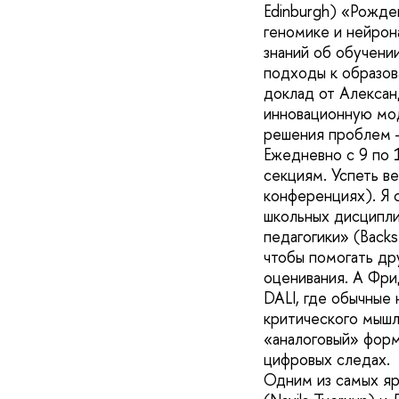
Edinburgh) «Рожде
геномике и нейрон
знаний об обучени
подходы к образов
доклад от Александ
инновационную мод
решения проблем —
Ежедневно с 9 по 
секциям. Успеть в
конференциях). Я 
школьных дисципли
педагогики» (Back
чтобы помогать др
оценивания. А Фри
DALI, где обычные
критического мышл
«аналоговый» форм
цифровых следах.
Одним из самых яр