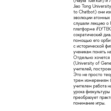
(Nayila Tuerxun) и
Jiao Tong Universi
to Chatbot) они и
эволюции атомных 
слушали лекцию о 
платформе iFLYTEK 
сократический диа
помощью его орбит
с исторической фи
ученикам понять на
Отдельно хочется 
(University of Ge
учителей, построе
Это не просто теор
трем измерениям (
учителем работа н
урока физкультуры 
преобразует практ
понимание игры.