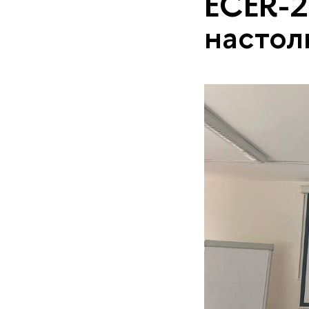
ECER-2
настол