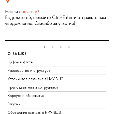
Нашли
опечатку
?
Выделите её, нажмите Ctrl+Enter и отправьте нам
уведомление. Спасибо за участие!
О ВЫШКЕ
Цифры и факты
Л
Руководство и структура
Д
Устойчивое развитие в НИУ ВШЭ
О
Преподаватели и сотрудники
П
Корпуса и общежития
В
Закупки
П
Обращения граждан в НИУ ВШЭ
А