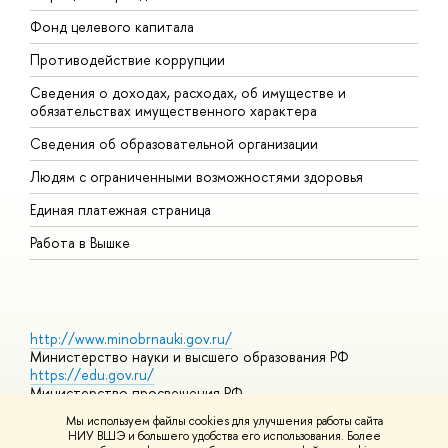
Фонд целевого капитала
Д
Противодействие коррупции
Ц
Сведения о доходах, расходах, об имуществе и
Б
обязательствах имущественного характера
О
Сведения об образовательной организации
О
Людям с ограниченными возможностями здоровья
Единая платежная страница
Работа в Вышке
http://www.minobrnauki.gov.ru/
Министерство науки и высшего образования РФ
https://edu.gov.ru/
Министерство просвещения РФ
https://elearning.hse.ru/mooc
Мы используем файлы cookies для улучшения работы сайта
Массовые открытые онлайн-курсы
НИУ ВШЭ и большего удобства его использования. Более