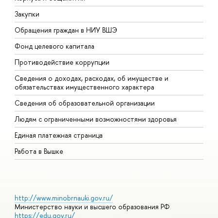
Закупки
П
Обращения граждан в НИУ ВШЭ
А
Фонд целевого капитала
Д
Противодействие коррупции
Ц
Сведения о доходах, расходах, об имуществе и
Б
обязательствах имущественного характера
О
Сведения об образовательной организации
О
Людям с ограниченными возможностями здоровья
Единая платежная страница
Работа в Вышке
http://www.minobrnauki.gov.ru/
Министерство науки и высшего образования РФ
https://edu.gov.ru/