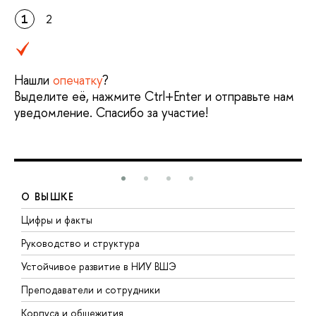
1
2
Нашли
опечатку
?
Выделите её, нажмите Ctrl+Enter и отправьте нам
уведомление. Спасибо за участие!
О ВЫШКЕ
Цифры и факты
Л
Руководство и структура
Д
Устойчивое развитие в НИУ ВШЭ
О
Преподаватели и сотрудники
П
Корпуса и общежития
В