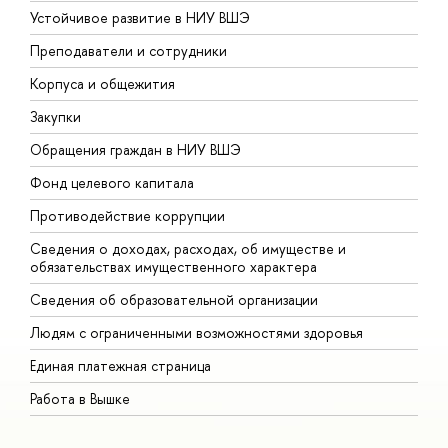
Устойчивое развитие в НИУ ВШЭ
О
Преподаватели и сотрудники
П
Корпуса и общежития
В
Закупки
П
Обращения граждан в НИУ ВШЭ
А
Фонд целевого капитала
Д
Противодействие коррупции
Ц
Сведения о доходах, расходах, об имуществе и
Б
обязательствах имущественного характера
О
Сведения об образовательной организации
О
Людям с ограниченными возможностями здоровья
Единая платежная страница
Работа в Вышке