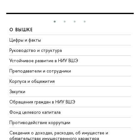
О ВЫШКЕ
Цифры и факты
Л
Руководство и структура
Д
Устойчивое развитие в НИУ ВШЭ
О
Преподаватели и сотрудники
П
Корпуса и общежития
В
Закупки
П
Обращения граждан в НИУ ВШЭ
А
Фонд целевого капитала
Д
Противодействие коррупции
Ц
Сведения о доходах, расходах, об имуществе и
Б
обязательствах имущественного характера