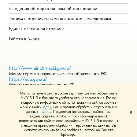
О
Сведения об образовательной организации
О
Людям с ограниченными возможностями здоровья
Единая платежная страница
Работа в Вышке
http://www.minobrnauki.gov.ru/
Министерство науки и высшего образования РФ
https://edu.gov.ru/
Министерство просвещения РФ
https://elearning.hse.ru/mooc
Мы используем файлы cookies для улучшения работы сайта
Массовые открытые онлайн-курсы
НИУ ВШЭ и большего удобства его использования. Более
подробную информацию об использовании файлов cookies
можно найти
здесь
, наши правила обработки персональных
данных –
здесь
. Продолжая пользоваться сайтом, вы
✖
© НИУ ВШЭ 1993–2026
Адреса и контакты
Условия
подтверждаете, что были проинформированы об
использования материалов
Политика конфиденциальности
Карта
использовании файлов cookies сайтом НИУ ВШЭ и согласны
сайта
с нашими правилами обработки персональных данных. Вы
Шрифты HSE Sans и HSE Slab разработаны в
Школе дизайна НИУ
можете отключить файлы cookies в настройках Вашего
ВШЭ
браузера.