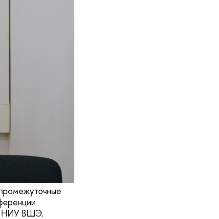
 промежуточные
нференции
 в НИУ ВШЭ.