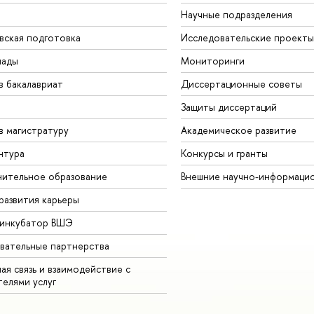
Научные подразделения
вская подготовка
Исследовательские проекты
иады
Мониторинги
в бакалавриат
Диссертационные советы
Защиты диссертаций
в магистратуру
Академическое развитие
нтура
Конкурсы и гранты
ительное образование
Внешние научно-информаци
развития карьеры
-инкубатор ВШЭ
вательные партнерства
ая связь и взаимодействие с
телями услуг