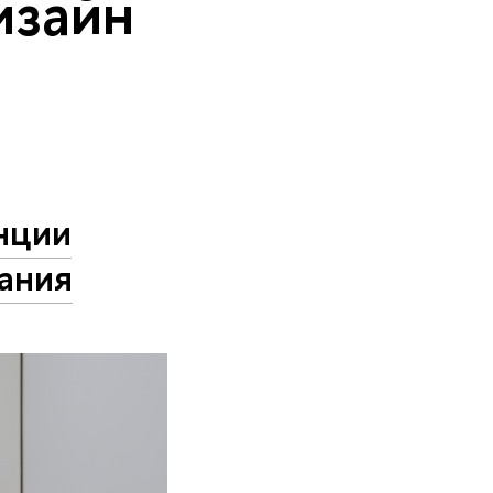
изайн
нции
ания