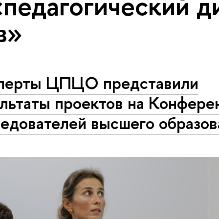
«педагогический д
в»
перты ЦПЦО представили
ультаты проектов на Конфере
ледователей высшего образов