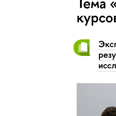
Тема 
курсо
Экс
рез
исс