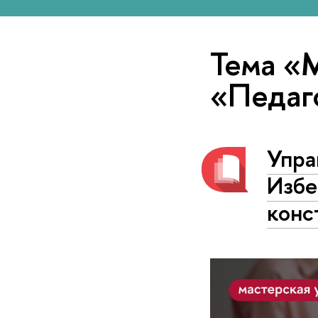
Тема «
«Педаг
Упра
Избе
конс