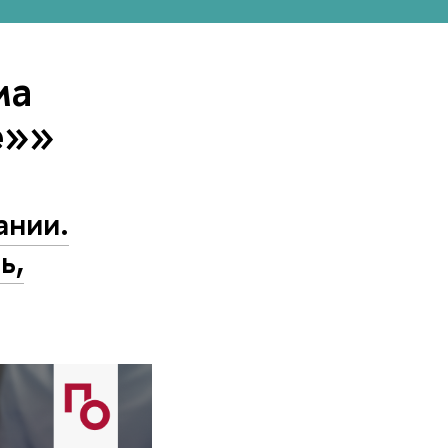
ма
е»»
ании.
ь,