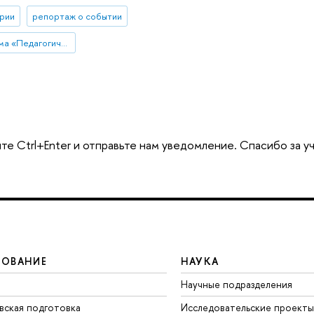
рии
репортаж о событии
Магистерская программа «Педагогическое образование»
те Ctrl+Enter и отправьте нам уведомление. Спасибо за у
ЗОВАНИЕ
НАУКА
Научные подразделения
вская подготовка
Исследовательские проекты