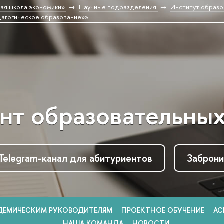
ая школа экономики»
Научные подразделения
Институт образо
агогическое образование»»
нт образовательны
Telegram-канал для абитуриентов
Заброни
ДЕМИЧЕСКИМ РУКОВОДИТЕЛЯМ
ПРОЕКТНОЕ ОБУЧЕНИЕ
АС
НАША КОМАНДА
НОВОСТИ