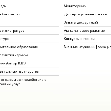
иады
Мониторинги
в бакалавриат
Диссертационные советы
Защиты диссертаций
в магистратуру
Академическое развитие
нтура
Конкурсы и гранты
ительное образование
Внешние научно-информаци
развития карьеры
-инкубатор ВШЭ
вательные партнерства
ая связь и взаимодействие с
телями услуг