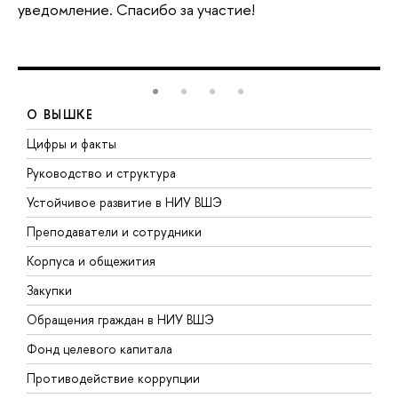
уведомление. Спасибо за участие!
О ВЫШКЕ
Цифры и факты
Л
Руководство и структура
Д
Устойчивое развитие в НИУ ВШЭ
О
Преподаватели и сотрудники
П
Корпуса и общежития
В
Закупки
П
Обращения граждан в НИУ ВШЭ
А
Фонд целевого капитала
Д
Противодействие коррупции
Ц