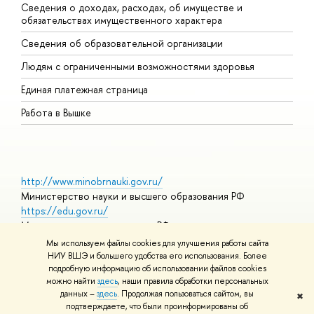
Сведения о доходах, расходах, об имуществе и
Б
обязательствах имущественного характера
О
Сведения об образовательной организации
О
Людям с ограниченными возможностями здоровья
Единая платежная страница
Работа в Вышке
http://www.minobrnauki.gov.ru/
Министерство науки и высшего образования РФ
https://edu.gov.ru/
Министерство просвещения РФ
https://elearning.hse.ru/mooc
Мы используем файлы cookies для улучшения работы сайта
Массовые открытые онлайн-курсы
НИУ ВШЭ и большего удобства его использования. Более
подробную информацию об использовании файлов cookies
можно найти
здесь
, наши правила обработки персональных
данных –
здесь
. Продолжая пользоваться сайтом, вы
✖
© НИУ ВШЭ 1993–2026
Адреса и контакты
Условия
подтверждаете, что были проинформированы об
использования материалов
Политика конфиденциальности
Карта