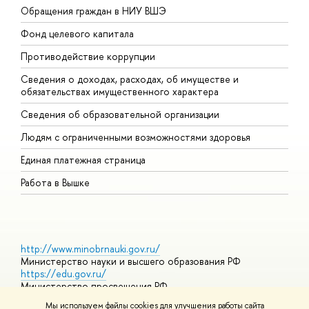
Обращения граждан в НИУ ВШЭ
А
Фонд целевого капитала
Д
Противодействие коррупции
Ц
Сведения о доходах, расходах, об имуществе и
Б
обязательствах имущественного характера
О
Сведения об образовательной организации
О
Людям с ограниченными возможностями здоровья
Единая платежная страница
Работа в Вышке
http://www.minobrnauki.gov.ru/
Министерство науки и высшего образования РФ
https://edu.gov.ru/
Министерство просвещения РФ
https://elearning.hse.ru/mooc
Мы используем файлы cookies для улучшения работы сайта