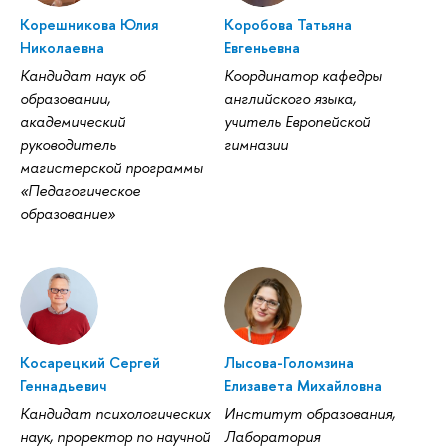
Корешникова Юлия
Коробова Татьяна
Николаевна
Евгеньевна
Кандидат наук о
Координатор кафедры
образовании,
английского языка,
академический
учитель Европейской
руководитель
имназии
магистерской программы
«Педагогическое
образование»
Косарецкий Сергей
Лысова-Голомзина
Геннадьевич
Елизавета Михайловна
Кандидат психологических
Институт образования,
наук, проректор по научной
Лаборатория