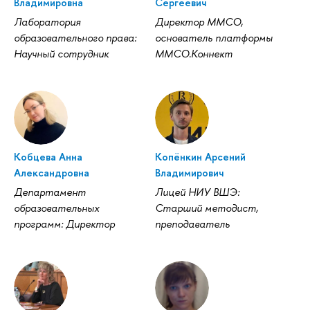
ладимировна
Сергеевич
Лаборатория
Директор ММСО,
образовательного права:
основатель платформы
Научный сотрудник
ММСО.Коннект
Кобцева Анна
Копёнкин Арсений
Александровна
ладимирович
Департамент
Лицей НИУ ВШЭ:
образовательных
Старший методист,
программ: Директор
преподаватель