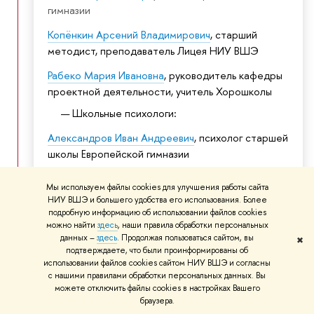
имназии
Копёнкин Арсений Владимирович
, старший
методист, преподаватель Лицея НИУ ВШЭ
Рабеко Мария Ивановна
, руководитель кафедры
проектной деятельности, учитель Хорошколы
Школьные психологи:
Александров Иван Андреевич
, психолог старшей
школы Европейской гимназии
Ибрагимова Светлана Джумшудовна
, педагог-
Мы используем файлы cookies для улучшения работы сайта
психолог ГБОУ РОЦ № 76
НИУ ВШЭ и большего удобства его использования. Более
подробную информацию об использовании файлов cookies
Кабаева Виктория Николаевна
, старший
можно найти
здесь
, наши правила обработки персональных
методист, учитель школы № 1583
данных –
здесь
. Продолжая пользоваться сайтом, вы
✖
подтверждаете, что были проинформированы о
использовании файлов cookies сайтом НИУ ВШЭ и согласны
с нашими правилами обработки персональных данных. Вы
15.30 – 15.45 – ПЕРЕРЫ
можете отключить файлы cookies в настройках Вашего
раузера.