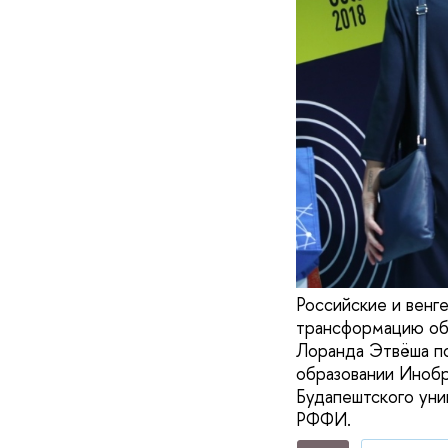
Российские и венг
трансформацию обр
Лоранда Этвёша по
образовании Инобр
Будапештского уни
РФФИ.