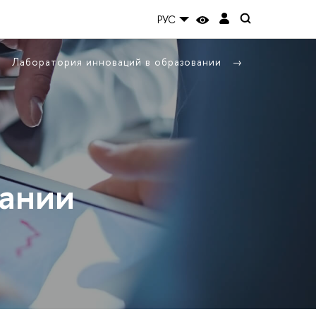
РУС
Лаборатория инноваций в образовании
вании