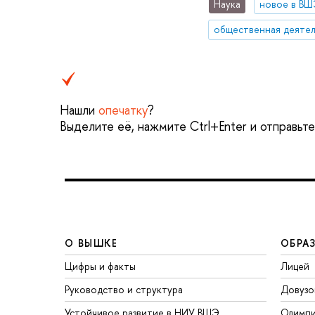
Наука
новое в ВШ
общественная деятел
Нашли
опечатку
?
Выделите её, нажмите Ctrl+Enter и отправьт
О ВЫШКЕ
ОБРА
Цифры и факты
Лицей
Руководство и структура
Довузо
Устойчивое развитие в НИУ ВШЭ
Олимп