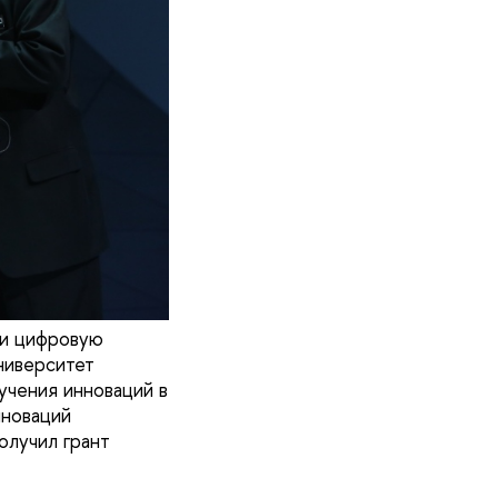
 и цифровую
ниверситет
учения инноваций в
нноваций
олучил грант