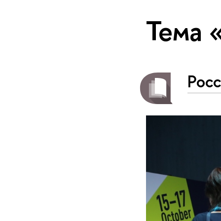
Тема 
Рос