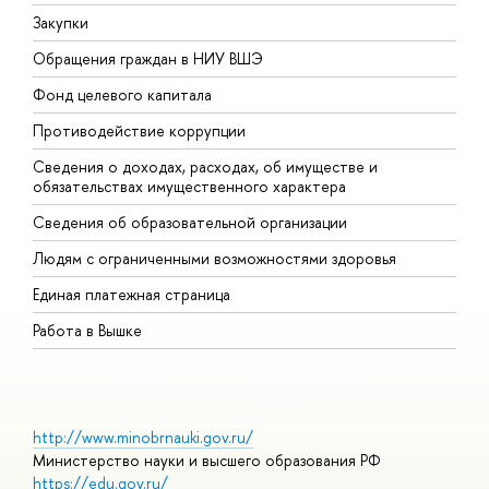
Закупки
П
Обращения граждан в НИУ ВШЭ
А
Фонд целевого капитала
Д
Противодействие коррупции
Ц
Сведения о доходах, расходах, об имуществе и
Б
обязательствах имущественного характера
О
Сведения об образовательной организации
О
Людям с ограниченными возможностями здоровья
Единая платежная страница
Работа в Вышке
http://www.minobrnauki.gov.ru/
Министерство науки и высшего образования РФ
https://edu.gov.ru/