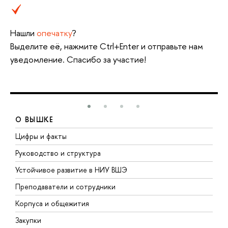
Нашли
опечатку
?
Выделите её, нажмите Ctrl+Enter и отправьте нам
уведомление. Спасибо за участие!
О ВЫШКЕ
Цифры и факты
Л
Руководство и структура
Д
Устойчивое развитие в НИУ ВШЭ
О
Преподаватели и сотрудники
П
Корпуса и общежития
В
Закупки
П