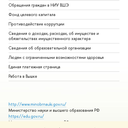
Обращения граждан в НИУ ВШЭ
А
Фонд целевого капитала
Д
Противодействие коррупции
Ц
Сведения о доходах, расходах, об имуществе и
Б
обязательствах имущественного характера
О
Сведения об образовательной организации
О
Людям с ограниченными возможностями здоровья
Единая платежная страница
Работа в Вышке
http://www.minobrnauki.gov.ru/
Министерство науки и высшего образования РФ
https://edu.gov.ru/
Министерство просвещения РФ