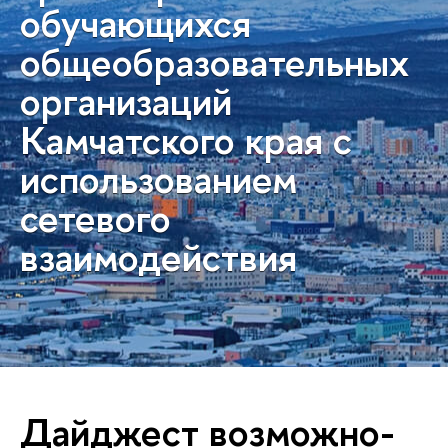
обучающихся
общеобразовательных
организаций
Камчатского края с
использованием
сетевого
взаимодействия
Дайджест воз­мож­но­