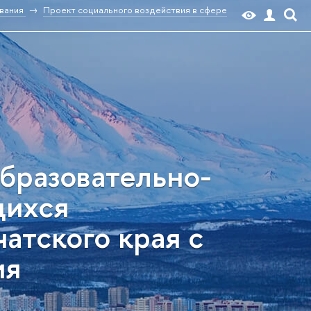
вания
Проект социального воздействия в сфере
бразовательно-
щихся
атского края с
ия