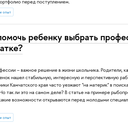
 портфолио перед поступлением.
и опыт
помочь ребенку выбрать профе
атке?
ессии – важное решение в жизни школьника. Родители, ка
бенок нашел стабильную, интересную и перспективную рабо
ники Камчатского края часто уезжают "на материк" в поиск
Но так ли это на самом деле? В статье на примере рыбо
 какие возможности открываются перед молодыми специал
и опыт