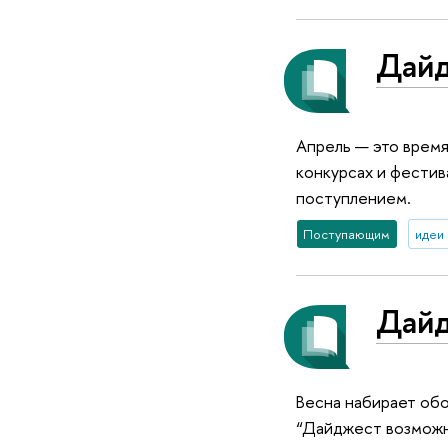
Дайд
Апрель — это время
конкурсах и фестив
поступлением.
Поступающим
идеи 
Дайд
Весна набирает обо
“Дайджест возможно