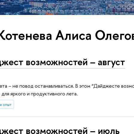
 Котенева Алиса Олего
жест возможностей – август
та – не повод останавливаться. В этом “Дайджесте возм
 для яркого и продуктивного лета.
и опыт
жест возможностей – июль