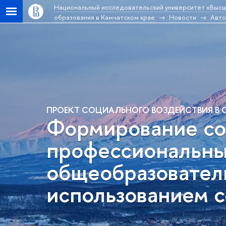
Национальный исследовательский университет «Высш
образования в Камчатском крае
Новости
Авто
ПРОЕКТ СОЦИАЛЬНОГО ВОЗДЕЙСТВИЯ В С
Формирование со
профессиональны
общеобразователь
использованием с