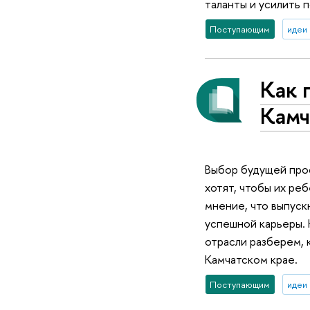
таланты и усилить
Поступающим
идеи 
Как 
Камч
Выбор будущей проф
хотят, чтобы их ре
мнение, что выпуск
успешной карьеры. 
отрасли разберем,
Камчатском крае.
Поступающим
идеи 