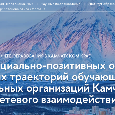
ая школа экономики»
Научные подразделения
Институт образо
р: Котенева Алиса Олеговна
ФЕРЕ ОБРАЗОВАНИЯ В КАМЧАТСКОМ КРАЕ
циально-позитивных о
х траекторий обучаю
ных организаций Камч
етевого взаимодейств