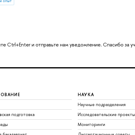
и опыт
те Ctrl+Enter и отправьте нам уведомление. Спасибо за у
ЗОВАНИЕ
НАУКА
Научные подразделения
вская подготовка
Исследовательские проекты
иады
Мониторинги
в бакалавриат
Диссертационные советы