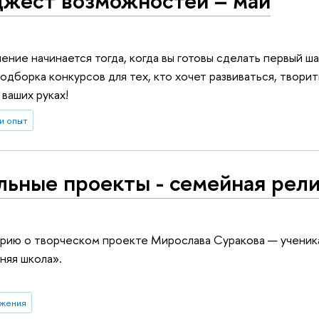
жест возможностей – май
ние начинается тогда, когда вы готовы сделать первый ш
дборка конкурсов для тех, кто хочет развиваться, творит
ваших руках!
и опыт
ьные проекты - семейная рел
рию о творческом проекте Мирослава Суракова — ученик
няя школа».
ижения