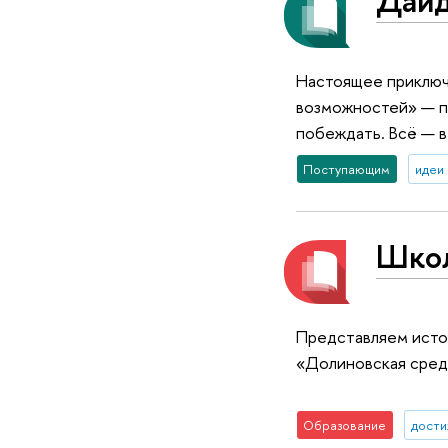
Дайд
Настоящее приключе
возможностей» — по
побеждать. Всё — в 
Поступающим
идеи 
Школ
Представляем исто
«Долиновская сред
Образование
дост