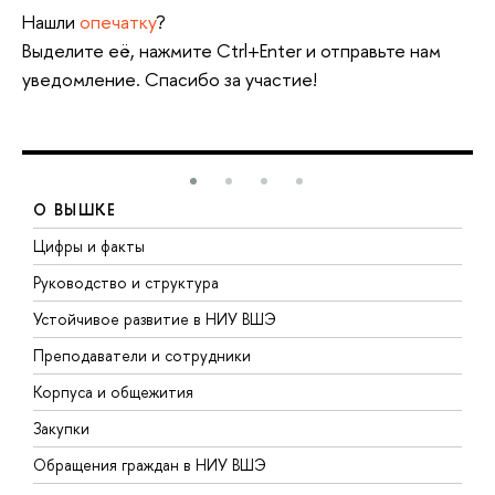
Нашли
опечатку
?
Выделите её, нажмите Ctrl+Enter и отправьте нам
уведомление. Спасибо за участие!
О ВЫШКЕ
Цифры и факты
Л
Руководство и структура
Д
Устойчивое развитие в НИУ ВШЭ
О
Преподаватели и сотрудники
П
Корпуса и общежития
В
Закупки
П
Обращения граждан в НИУ ВШЭ
А