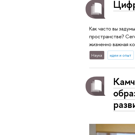
Цифр
Как часто вы задум
пространстве? Сего
жизненно важная к
Наука
идеи и опыт
Камч
обра
разв