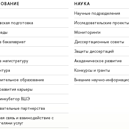
ЗОВАНИЕ
НАУКА
Научные подразделения
вская подготовка
Исследовательские проекты
иады
Мониторинги
в бакалавриат
Диссертационные советы
Защиты диссертаций
в магистратуру
Академическое развитие
нтура
Конкурсы и гранты
ительное образование
Внешние научно-информаци
развития карьеры
-инкубатор ВШЭ
вательные партнерства
ая связь и взаимодействие с
телями услуг