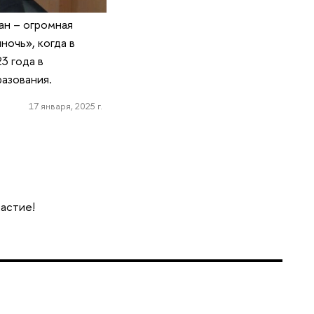
еан – огромная
ночь», когда в
3 года в
азования.
17 января, 2025 г.
частие!