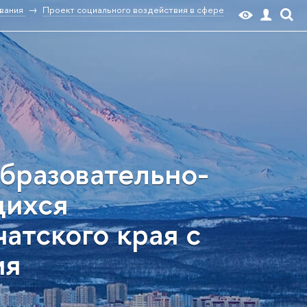
вания
Проект социального воздействия в сфере
бразовательно-
щихся
атского края с
ия