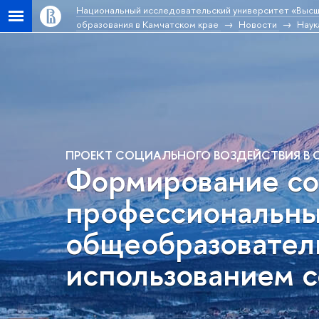
Национальный исследовательский университет «Высш
образования в Камчатском крае
Новости
Наук
ПРОЕКТ СОЦИАЛЬНОГО ВОЗДЕЙСТВИЯ В С
Формирование со
профессиональны
общеобразователь
использованием с