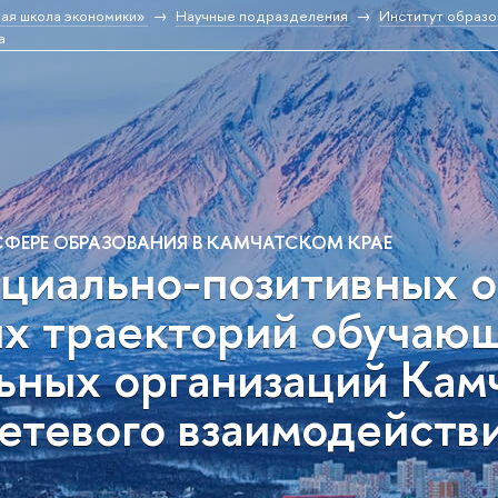
ая школа экономики»
Научные подразделения
Институт образо
а
ФЕРЕ ОБРАЗОВАНИЯ В КАМЧАТСКОМ КРАЕ
циально-позитивных о
х траекторий обучаю
ных организаций Камч
етевого взаимодейств