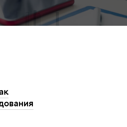
ак
дования