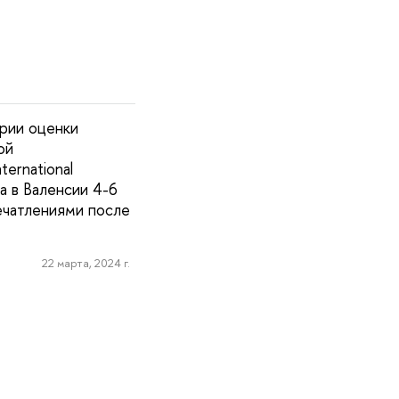
рии оценки
ой
ernational
а в Валенсии 4-6
ечатлениями после
22 марта, 2024 г.