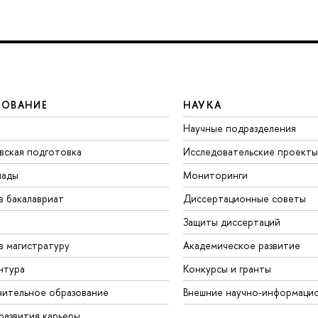
ЗОВАНИЕ
НАУКА
Научные подразделения
вская подготовка
Исследовательские проекты
иады
Мониторинги
в бакалавриат
Диссертационные советы
Защиты диссертаций
в магистратуру
Академическое развитие
нтура
Конкурсы и гранты
ительное образование
Внешние научно-информаци
развития карьеры