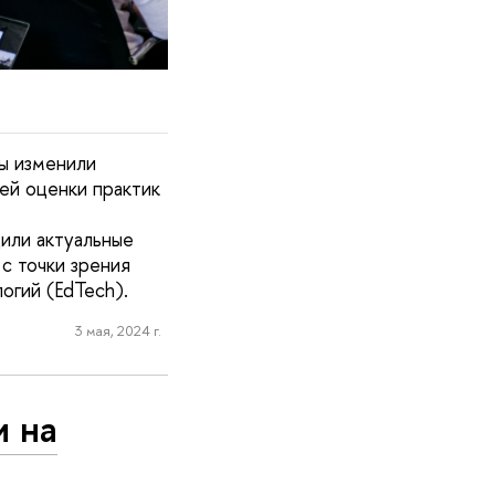
ы изменили
ей оценки практик
или актуальные
с точки зрения
огий (EdTech).
3 мая, 2024 г.
 на