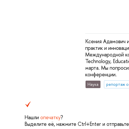
Ксения Адамович 
практик и инновац
Международной кон
Technology, Educat
марта. Мы попроси
конференции.
Наука
репортаж о
Нашли
опечатку
?
Выделите её, нажмите Ctrl+Enter и отправьт