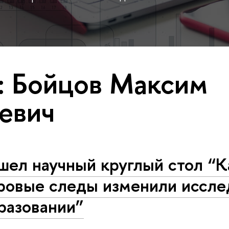
: Бойцов Максим
евич
шел научный круглый стол “К
ровые следы изменили иссле
разовании”