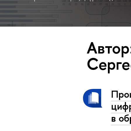
Автор
Серге
Про
циф
в об