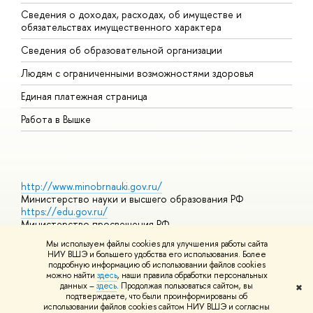
Сведения о доходах, расходах, об имуществе и
Б
обязательствах имущественного характера
О
Сведения об образовательной организации
О
Людям с ограниченными возможностями здоровья
Единая платежная страница
Работа в Вышке
http://www.minobrnauki.gov.ru/
Министерство науки и высшего образования РФ
https://edu.gov.ru/
Министерство просвещения РФ
https://elearning.hse.ru/mooc
Мы используем файлы cookies для улучшения работы сайта
Массовые открытые онлайн-курсы
НИУ ВШЭ и большего удобства его использования. Более
подробную информацию об использовании файлов cookies
можно найти
здесь
, наши правила обработки персональных
данных –
здесь
. Продолжая пользоваться сайтом, вы
✖
© НИУ ВШЭ 1993–2026
Адреса и контакты
Условия
подтверждаете, что были проинформированы об
использования материалов
Политика конфиденциальности
Карта
использовании файлов cookies сайтом НИУ ВШЭ и согласны
сайта