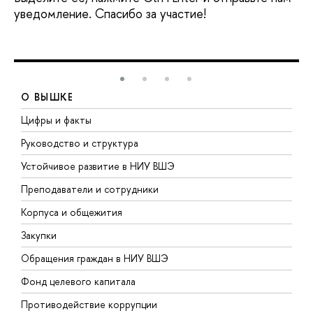
уведомление. Спасибо за участие!
О ВЫШКЕ
Цифры и факты
Л
Руководство и структура
Д
Устойчивое развитие в НИУ ВШЭ
О
Преподаватели и сотрудники
П
Корпуса и общежития
В
Закупки
П
Обращения граждан в НИУ ВШЭ
А
Фонд целевого капитала
Д
Противодействие коррупции
Ц