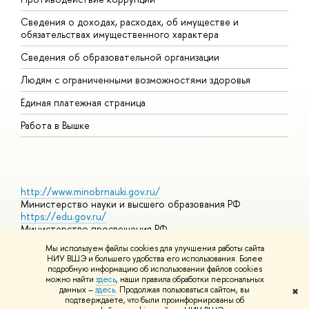
Сведения о доходах, расходах, об имуществе и
Б
обязательствах имущественного характера
О
Сведения об образовательной организации
О
Людям с ограниченными возможностями здоровья
Единая платежная страница
Работа в Вышке
http://www.minobrnauki.gov.ru/
Министерство науки и высшего образования РФ
https://edu.gov.ru/
Министерство просвещения РФ
https://elearning.hse.ru/mooc
Мы используем файлы cookies для улучшения работы сайта
Массовые открытые онлайн-курсы
НИУ ВШЭ и большего удобства его использования. Более
подробную информацию об использовании файлов cookies
можно найти
здесь
, наши правила обработки персональных
данных –
здесь
. Продолжая пользоваться сайтом, вы
✖
© НИУ ВШЭ 1993–2026
Адреса и контакты
Условия
подтверждаете, что были проинформированы об
использования материалов
Политика конфиденциальности
Карта