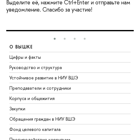
Выделите её, нажмите Ctrl+Enter и отправьте нам
уведомление. Спасибо за участие!
О ВЫШКЕ
Цифры и факты
Л
Руководство и структура
Д
Устойчивое развитие в НИУ ВШЭ
О
Преподаватели и сотрудники
П
Корпуса и общежития
В
Закупки
П
Обращения граждан в НИУ ВШЭ
А
Фонд целевого капитала
Д
Противодействие коррупции
Ц