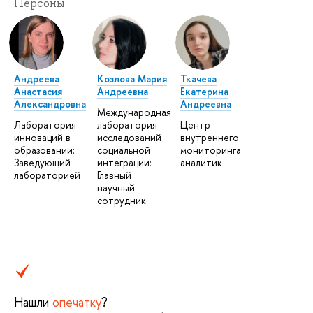
Персоны
Андреева
Козлова Мария
Ткачева
Анастасия
Андреевна
Екатерина
Александровна
Андреевна
Международная
Лаборатория
лаборатория
Центр
инноваций в
исследований
внутреннего
образовании:
социальной
мониторинга:
Заведующий
интеграции:
аналитик
лабораторией
Главный
научный
сотрудник
Нашли
опечатку
?