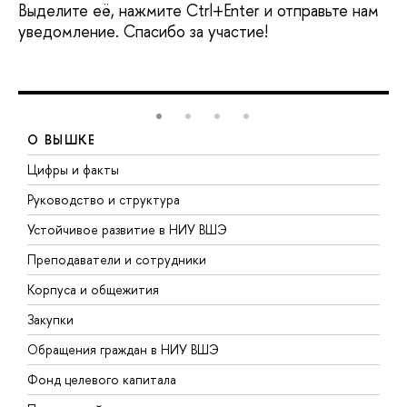
Выделите её, нажмите Ctrl+Enter и отправьте нам
уведомление. Спасибо за участие!
О ВЫШКЕ
Цифры и факты
Л
Руководство и структура
Д
Устойчивое развитие в НИУ ВШЭ
О
Преподаватели и сотрудники
П
Корпуса и общежития
В
Закупки
П
Обращения граждан в НИУ ВШЭ
А
Фонд целевого капитала
Д