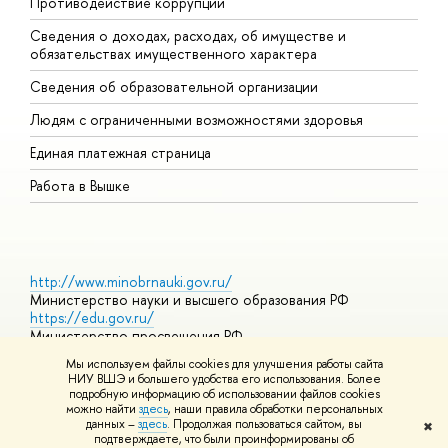
Противодействие коррупции
Ц
Сведения о доходах, расходах, об имуществе и
Б
обязательствах имущественного характера
О
Сведения об образовательной организации
О
Людям с ограниченными возможностями здоровья
Единая платежная страница
Работа в Вышке
http://www.minobrnauki.gov.ru/
Министерство науки и высшего образования РФ
https://edu.gov.ru/
Министерство просвещения РФ
https://elearning.hse.ru/mooc
Мы используем файлы cookies для улучшения работы сайта
Массовые открытые онлайн-курсы
НИУ ВШЭ и большего удобства его использования. Более
подробную информацию об использовании файлов cookies
можно найти
здесь
, наши правила обработки персональных
данных –
здесь
. Продолжая пользоваться сайтом, вы
✖
© НИУ ВШЭ 1993–2026
Адреса и контакты
Условия
подтверждаете, что были проинформированы об
использования материалов
Политика конфиденциальности
Карта