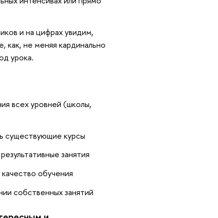
льных интенсивах или прямо
иков и на цифрах увидим,
е, как, не меняя кардинально
од урока.
ия всех уровней (школы,
ть существующие курсы
 результативные занятия
 качество обучения
ании собственных занятий
тересным и