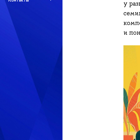
у ра
семи
комп
и по