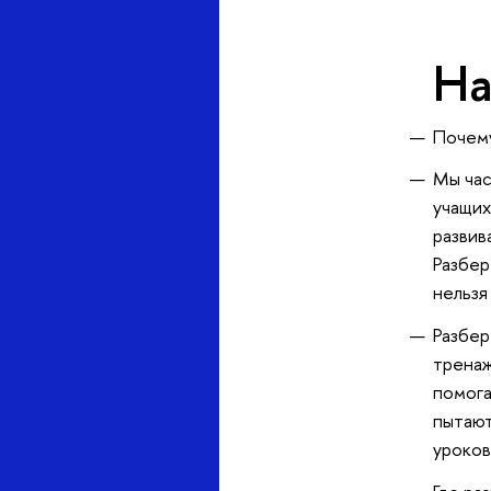
На
Почему
Мы час
учащих
развив
Разбер
нельзя
Разбер
тренаж
помога
пытают
уроков