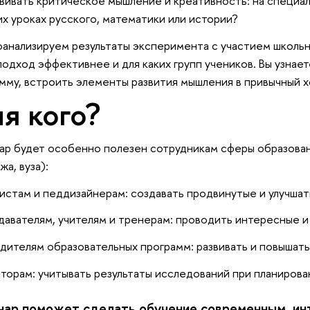
звивать критическое мышление и креативность: на специа
их уроках русского, математики или истории?
анализируем результаты эксперимента с участием школьн
подход эффективнее и для каких групп учеников. Вы узнает
мму, встроить элементы развития мышления в привычный х
я кого?
р будет особенно полезен сотрудникам сферы образован
жа, вуза):
стам и педдизайнерам: создавать продвинутые и улучша
авателям, учителям и тренерам: проводить интересные и
дителям образовательных программ: развивать и повышать
торам: учитывать результаты исследований при планиров
ар поможет сделать обучение современным, ин