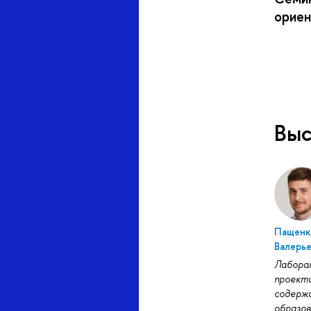
ориен
Вы
Пащенк
Валерь
Лабора
проект
содерж
образов