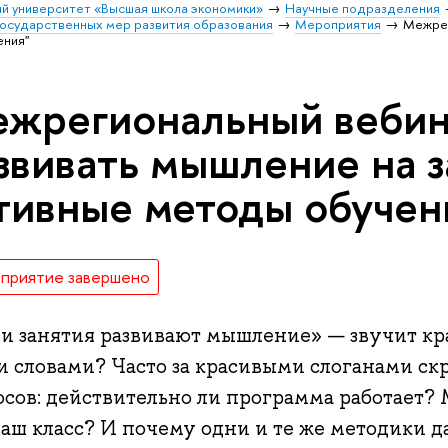
й университет «Высшая школа экономики»
Научные подразделения
государственных мер развития образования
Мероприятия
Межрег
ения"
жрегиональный вебин
звивать мышление на з
тивные методы обучен
приятие завершено
 занятия развивают мышление» — звучит крас
и словами? Часто за красивыми слоганами ск
осов: действительно ли программа работает?
ваш класс? И почему одни и те же методики 