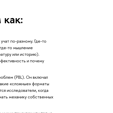
 как:
учат по-разному. Где-то
 где-то мышление
ратуру или историю).
ффективность и почему
облем (PBL). Он включал
такие «сложные» форматы
тся исследователи, когда
имать механику собственных