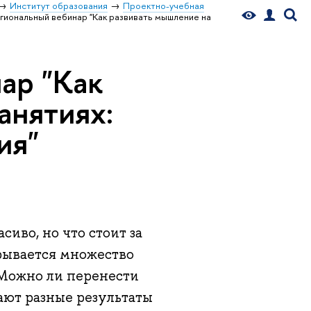
Институт образования
Проектно-учебная
иональный вебинар "Как развивать мышление на
ар "Как
анятиях:
ия"
иво, но что стоит за
рывается множество
 Можно ли перенести
дают разные результаты