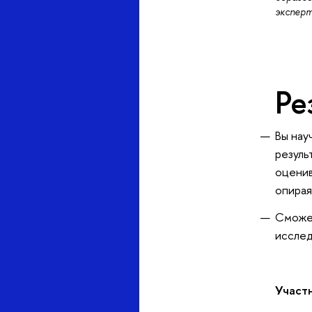
экспер
Ре
Вы нау
резуль
оценив
опирая
Сможет
исслед
Участ