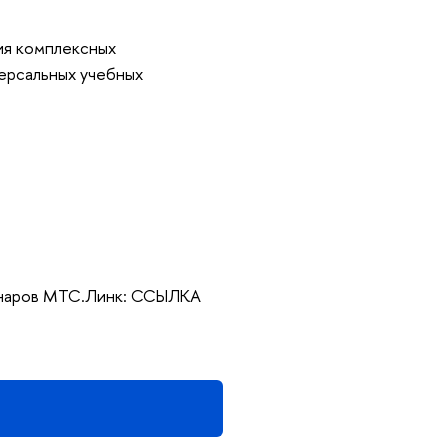
ия комплексных
версальных учебных
инаров МТС.Линк: ССЫЛКА