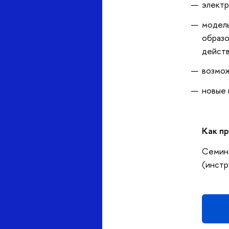
электр
модель
образо
дейст
возмож
новые 
Как п
Семина
(инстр