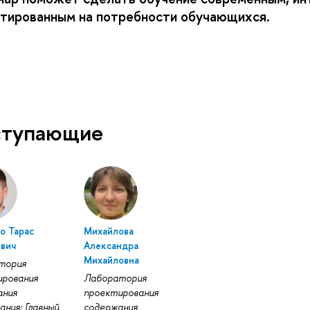
тированным на потребности обучающихся.
ступающие
о Тарас
Михайлова
евич
Александра
Михайловна
тория
ирования
Лаборатория
ания
проектирования
ания: Главный
содержания