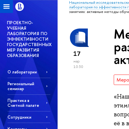
Национальный исследовательски
лаборатория по эффективности 
занятиях: активные методы обуч
ПРОЕКТНО-
УЧЕБНАЯ
Ме
ЛАБОРАТОРИЯ ПО
ЭФФЕКТИВНОСТИ
ра
ГОСУДАРСТВЕННЫХ
МЕР РАЗВИТИЯ
17
ак
ОБРАЗОВАНИЯ
мар
10:30
О лаборатории
Меро
Региональный
семинар
«Наши
Практика в
этим
Счетной палате
вопр
Сотрудники
её в 
Контакты