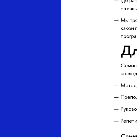
Где ра
на ваш
Мы про
какой 
програ
Дл
Семина
коллед
Методи
Препод
Руково
Репети
Семин