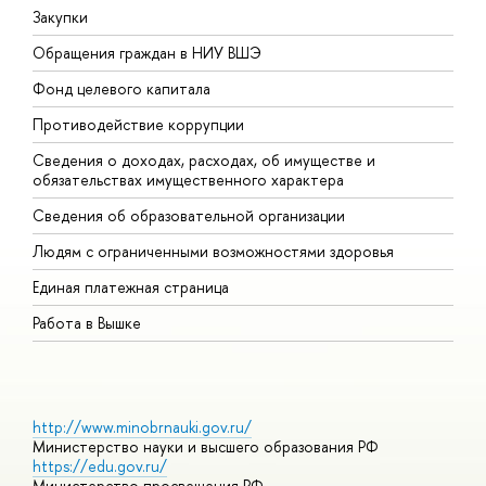
Закупки
П
Обращения граждан в НИУ ВШЭ
А
Фонд целевого капитала
Д
Противодействие коррупции
Ц
Сведения о доходах, расходах, об имуществе и
Б
обязательствах имущественного характера
О
Сведения об образовательной организации
О
Людям с ограниченными возможностями здоровья
Единая платежная страница
Работа в Вышке
http://www.minobrnauki.gov.ru/
Министерство науки и высшего образования РФ
https://edu.gov.ru/
Министерство просвещения РФ