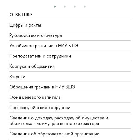
О ВЫШКЕ
Цифры и факты
Л
Руководство и структура
Д
Устойчивое развитие в НИУ ВШЭ
О
Преподаватели и сотрудники
П
Корпуса и общежития
В
Закупки
П
Обращения граждан в НИУ ВШЭ
А
Фонд целевого капитала
Д
Противодействие коррупции
Ц
Сведения о доходах, расходах, об имуществе и
Б
обязательствах имущественного характера
О
Сведения об образовательной организации
О