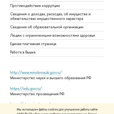
Противодействие коррупции
Центр
Сведения о доходах, расходах, об имуществе и
Бизне
обязательствах имущественного характера
Образ
Сведения об образовательной организации
Обрат
Людям с ограниченными возможностями здоровья
Единая платежная страница
Работа в Вышке
http://www.minobrnauki.gov.ru/
Министерство науки и высшего образования РФ
https://edu.gov.ru/
Министерство просвещения РФ
https://elearning.hse.ru/mooc
Массовые открытые онлайн-курсы
Мы используем файлы cookies для улучшения работы сайта