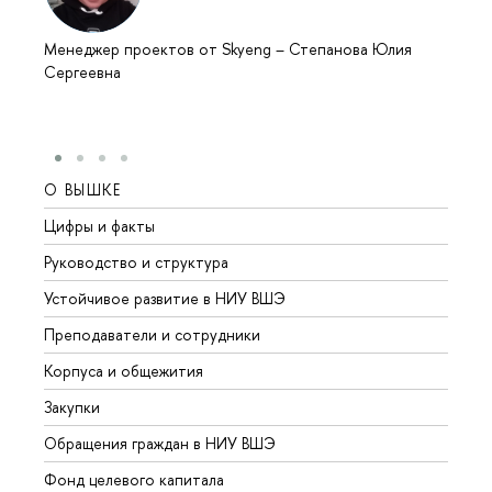
Менеджер проектов от Skyeng
–
Степанова Юлия
Сергеевна
О ВЫШКЕ
ОБР
Цифры и факты
Лице
Руководство и структура
Довуз
Устойчивое развитие в НИУ ВШЭ
Олим
Преподаватели и сотрудники
Прием
Корпуса и общежития
Вышк
Закупки
Прием
Обращения граждан в НИУ ВШЭ
Аспир
Фонд целевого капитала
Допол