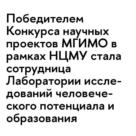
Победителем
Конкурса научных
проектов МГИМО в
рамках НЦМУ стала
сотрудница
Лаборатории ис­сле­
до­ва­ний че­ло­ве­че­
ско­го потенциала и
образования