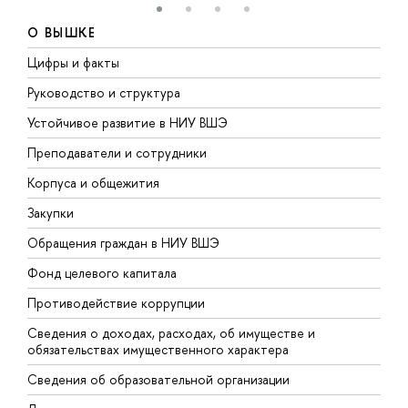
О ВЫШКЕ
Цифры и факты
Л
Руководство и структура
Д
Устойчивое развитие в НИУ ВШЭ
О
Преподаватели и сотрудники
П
Корпуса и общежития
В
Закупки
П
Обращения граждан в НИУ ВШЭ
А
Фонд целевого капитала
Д
Противодействие коррупции
Ц
Сведения о доходах, расходах, об имуществе и
Б
обязательствах имущественного характера
О
Сведения об образовательной организации
О