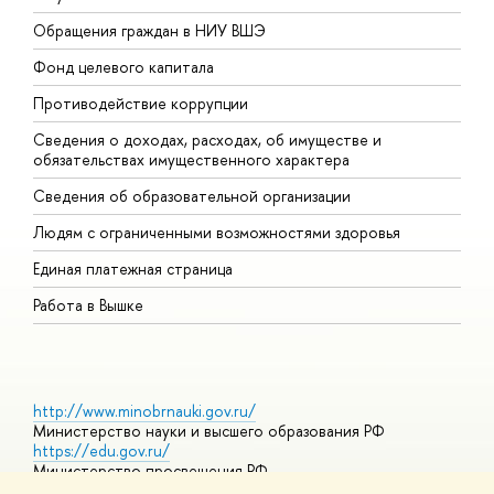
Обращения граждан в НИУ ВШЭ
А
Фонд целевого капитала
Д
Противодействие коррупции
Ц
Сведения о доходах, расходах, об имуществе и
Б
обязательствах имущественного характера
О
Сведения об образовательной организации
О
Людям с ограниченными возможностями здоровья
Единая платежная страница
Работа в Вышке
http://www.minobrnauki.gov.ru/
Министерство науки и высшего образования РФ
https://edu.gov.ru/
Министерство просвещения РФ
https://elearning.hse.ru/mooc