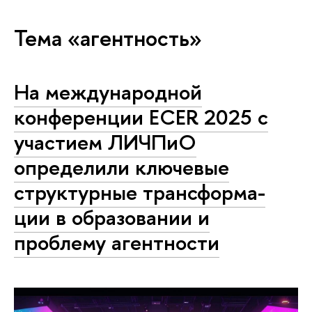
Тема «агентность»
На меж­ду­на­род­ной
конференции ECER 2025 с
участием ЛИЧПиО
определили ключевые
структурные транс­фор­ма­
ции в образовании и
проблему агентности