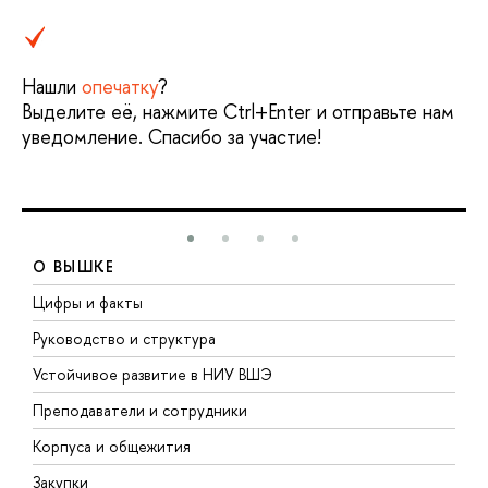
Нашли
опечатку
?
Выделите её, нажмите Ctrl+Enter и отправьте нам
уведомление. Спасибо за участие!
О ВЫШКЕ
Цифры и факты
Л
Руководство и структура
Д
Устойчивое развитие в НИУ ВШЭ
О
Преподаватели и сотрудники
П
Корпуса и общежития
В
Закупки
П