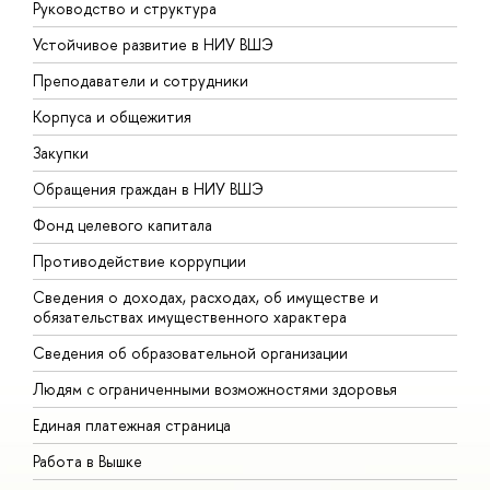
Руководство и структура
Д
Устойчивое развитие в НИУ ВШЭ
О
Преподаватели и сотрудники
П
Корпуса и общежития
В
Закупки
П
Обращения граждан в НИУ ВШЭ
А
Фонд целевого капитала
Д
Противодействие коррупции
Ц
Сведения о доходах, расходах, об имуществе и
Б
обязательствах имущественного характера
О
Сведения об образовательной организации
О
Людям с ограниченными возможностями здоровья
Единая платежная страница
Работа в Вышке