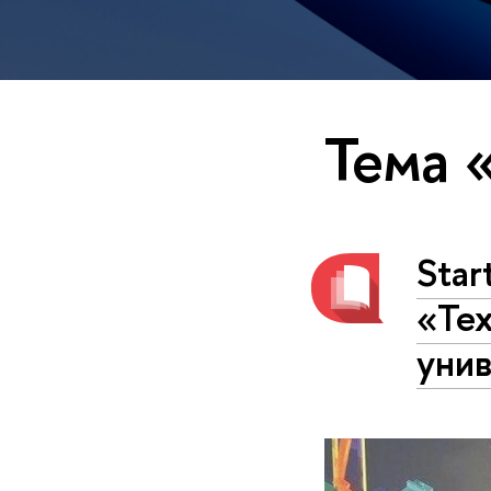
Тема 
Star
«Те
унив