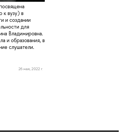
 посвящена
 к вузу) в
и и создании
ельности для
ина Владимировна.
а и образования, в
ние слушатели.
26 мая, 2022 г.