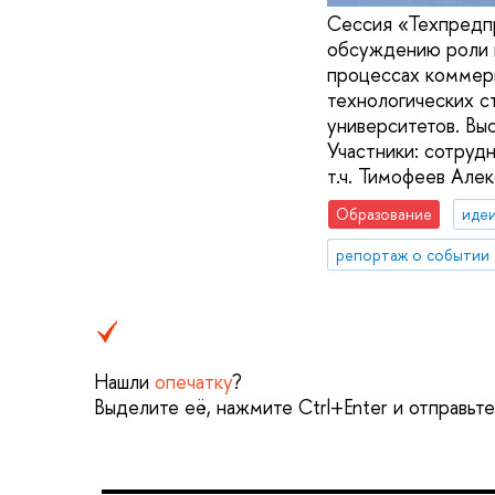
Сессия «Техпредпр
обсуждению роли п
процессах коммерц
технологических с
университетов. Вы
Участники: сотруд
т.ч. Тимофеев Але
Образование
идеи
репортаж о событии
Нашли
опечатку
?
Выделите её, нажмите Ctrl+Enter и отправьт