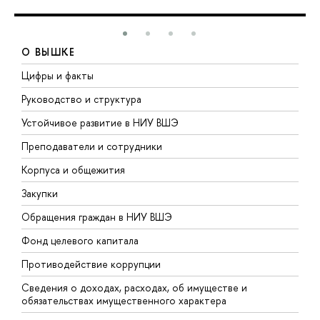
О ВЫШКЕ
Цифры и факты
Л
Руководство и структура
Д
Устойчивое развитие в НИУ ВШЭ
О
Преподаватели и сотрудники
П
Корпуса и общежития
В
Закупки
П
Обращения граждан в НИУ ВШЭ
А
Фонд целевого капитала
Д
Противодействие коррупции
Ц
Сведения о доходах, расходах, об имуществе и
Б
обязательствах имущественного характера
О