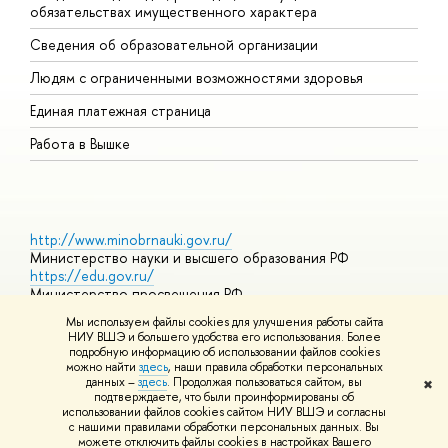
обязательствах имущественного характера
О
Сведения об образовательной организации
О
Людям с ограниченными возможностями здоровья
Единая платежная страница
Работа в Вышке
http://www.minobrnauki.gov.ru/
Министерство науки и высшего образования РФ
https://edu.gov.ru/
Министерство просвещения РФ
https://elearning.hse.ru/mooc
Мы используем файлы cookies для улучшения работы сайта
Массовые открытые онлайн-курсы
НИУ ВШЭ и большего удобства его использования. Более
подробную информацию об использовании файлов cookies
можно найти
здесь
, наши правила обработки персональных
данных –
здесь
. Продолжая пользоваться сайтом, вы
✖
© НИУ ВШЭ 1993–2026
Адреса и контакты
Условия
подтверждаете, что были проинформированы об
использования материалов
Политика конфиденциальности
Карта
использовании файлов cookies сайтом НИУ ВШЭ и согласны
сайта
с нашими правилами обработки персональных данных. Вы
Шрифты HSE Sans и HSE Slab разработаны в
Школе дизайна НИУ
можете отключить файлы cookies в настройках Вашего