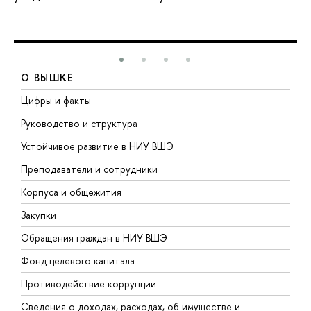
О ВЫШКЕ
Цифры и факты
Л
Руководство и структура
Д
Устойчивое развитие в НИУ ВШЭ
О
Преподаватели и сотрудники
П
Корпуса и общежития
В
Закупки
П
Обращения граждан в НИУ ВШЭ
А
Фонд целевого капитала
Д
Противодействие коррупции
Ц
Сведения о доходах, расходах, об имуществе и
Б