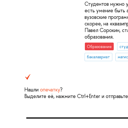
Студентов нужно у
есть умение быть 
вузовские программ
скорее, на «квази
Павел Сорокин, ст
образования.
Образование
сту
бакалавриат
маги
Нашли
опечатку
?
Выделите её, нажмите Ctrl+Enter и отправьт