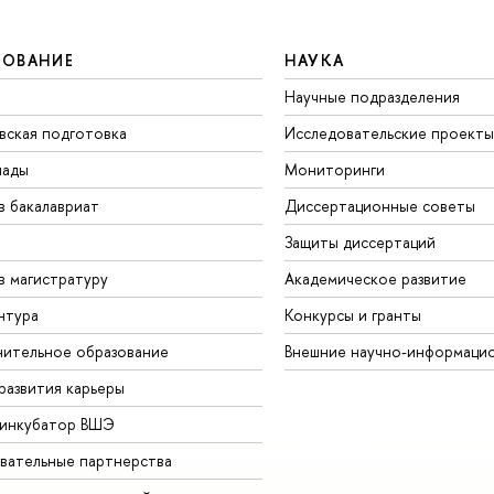
ЗОВАНИЕ
НАУКА
Научные подразделения
вская подготовка
Исследовательские проекты
иады
Мониторинги
в бакалавриат
Диссертационные советы
Защиты диссертаций
в магистратуру
Академическое развитие
нтура
Конкурсы и гранты
ительное образование
Внешние научно-информаци
развития карьеры
-инкубатор ВШЭ
вательные партнерства