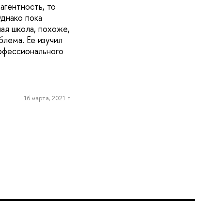
агентность, то
днако пока
ая школа, похоже,
блема. Ее изучил
рофессионального
16 марта, 2021 г.