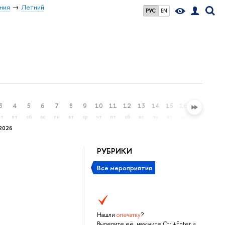
ния
Летний
РУС
EN
3
4
5
6
7
8
9
10
11
12
13
14
15
16
17
18
чт
пт
сб
вс
пн
вт
ср
чт
пт
сб
вс
пн
вт
ср
чт
пт
2026
РУБРИКИ
Все мероприятия
Нашли
опечатку
?
Выделите её, нажмите Ctrl+Enter и