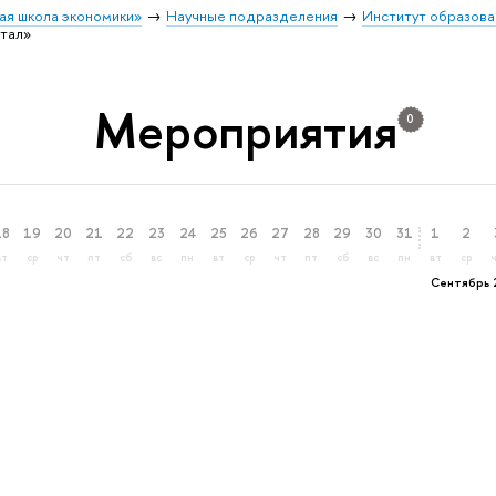
ая школа экономики»
Научные подразделения
Институт образова
итал»
Мероприятия
0
18
19
20
21
22
23
24
25
26
27
28
29
30
31
1
2
вт
ср
чт
пт
сб
вс
пн
вт
ср
чт
пт
сб
вс
пн
вт
ср
Сентябрь 