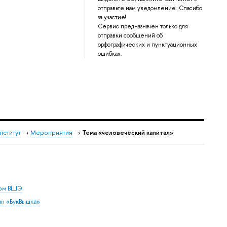
отправьте нам уведомление. Спасибо
за участие!
Сервис предназначен только для
отправки сообщений об
орфографических и пунктуационных
ошибках.
нститут
→
Мероприятия
→
Тема «человеческий капитал»
дом ВШЭ
ин «БукВышка»