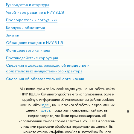
Руководство и структура
Дов
Устойчивое развитие в НИУ ВШЭ
Ол
Преподаватели и сотрудники
При
Корпуса и общежития
Вы
Закупки
При
Обращения граждан в НИУ ВШЭ
Ас
Фонд целевого капитала
До
Противодействие коррупции
Цен
Сведения о доходах, расходах, об имуществе и
Би
обязательствах имущественного характера
Об
Сведения об образовательной организации
Обр
Людям с ограниченными возможностями здоровья
Мы используем файлы cookies для улучшения работы сайта
Единая платежная страница
НИУ ВШЭ и большего удобства его использования. Более
подробную информацию об использовании файлов cookies
Работа в Вышке
можно найти
здесь
, наши правила обработки персональных
данных –
здесь
. Продолжая пользоваться сайтом, вы
✖
Редактору
подтверждаете, что были проинформированы об
© НИУ ВШЭ 1993–2026
Адреса и контакты
Условия использования
использовании файлов cookies сайтом НИУ ВШЭ и согласны
с нашими правилами обработки персональных данных. Вы
материалов
Политика конфиденциальности
Карта сайта
можете отключить файлы cookies в настройках Вашего
Шрифты HSE Sans и HSE Slab разработаны в
Школе дизайна НИУ ВШЭ