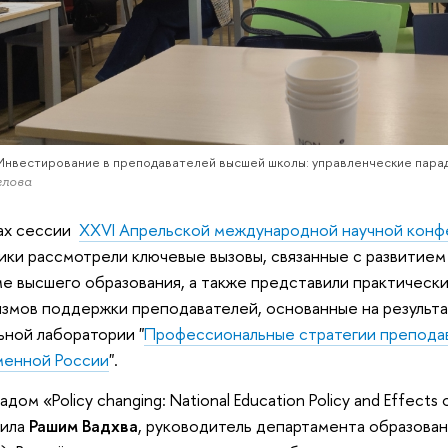
Инвестирование в преподавателей высшей школы: управленческие пара
глова
ах сессии
XXVI Апрельской международной научной конфер
ики рассмотрели ключевые вызовы, связанные с развитием
е высшего образования, а также представили практическ
змов поддержки преподавателей, основанные на результ
ьной лаборатории "
Профессиональные стратегии преподав
менной России
".
дом «Policy changing: National Education Policy and Effects 
ила
Рашим Вадхва
, руководитель департамента образован