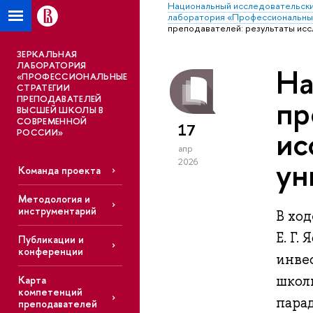
Национальный исследовательски
лаборатория «Профессиональные
преподавателей: результаты исс
ЗЕРКАЛЬНАЯ
ЛАБОРАТОРИЯ
На
«ПРОФЕССИОНАЛЬНЫЕ
СТРАТЕГИИ
ПРЕПОДАВАТЕЛЕЙ
пр
ВЫСШЕЙ ШКОЛЫ В
СОВРЕМЕННОЙ
17
ис
РОССИИ»
апр
ун
2026
Команда проекта
Методология и
инструментарий
В хо
Е. Г.
Публикации и
конференции
инве
школ
Карта
компетенций
пара
преподавателей