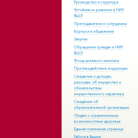
Руководство и структура
Устойчивое развитие в НИУ
ВШЭ
Преподаватели и сотрудники
Корпуса и общежития
Закупки
Обращения граждан в НИУ
ВШЭ
Фонд целевого капитала
Противодействие коррупции
Сведения о доходах,
расходах, об имуществе и
обязательствах
имущественного характера
Сведения об
образовательной организации
Людям с ограниченными
возможностями здоровья
Единая платежная страница
Работа в Вышке