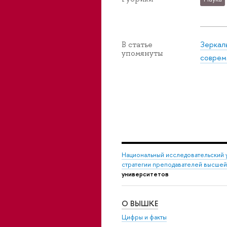
Зеркал
В статье
упомянуты
соврем
Национальный исследовательский 
стратегии преподавателей высше
университетов
О ВЫШКЕ
Цифры и факты