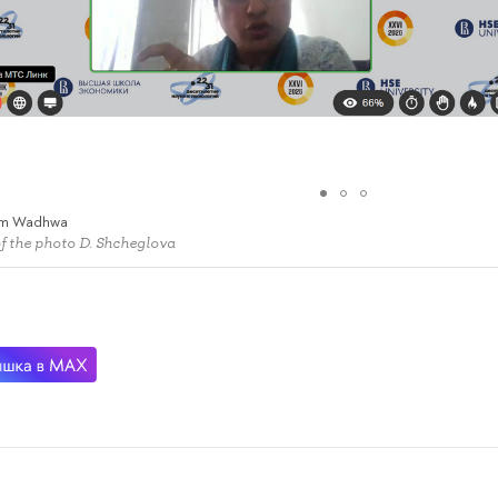
him Wadhwa
f the photo D. Shcheglova