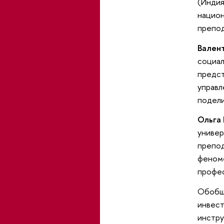
(Индия
национ
препод
Вален
социал
предст
управл
подели
Ольга
универ
препод
феноме
профес
Обобща
инвест
инстру