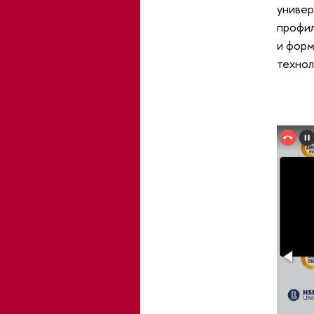
универ
профил
и форм
технол