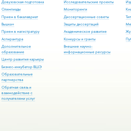
Довузовская подготовка
Исследовательские проекты
Из
Олимпиады
Мониторинги
Кн
Прием в бакалавриат
Диссертационные советы
Ти
Вышка+
Защиты диссертаций
Ме
Прием в магистратуру
Академическое развитие
Жу
Аспирантура
Конкурсы и гранты
Пу
Дополнительное
Внешние научно-
образование
информационные ресурсы
Центр развития карьеры
Бизнес-инкубатор ВШЭ
Образовательные
партнерства
Обратная связь и
взаимодействие с
получателями услуг