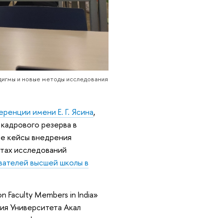
дигмы и новые методы исследования
енции имени Е. Г. Ясина
,
 кадрового резерва в
ие кейсы внедрения
атах исследований
ателей высшей школы в
on Faculty Members in India»
ия Университета Акал