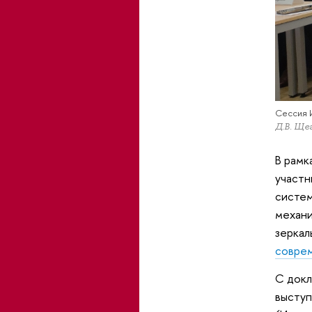
Сессия 
Д.В. Ще
В рамк
участн
систем
механи
зеркал
совре
С докла
выступ