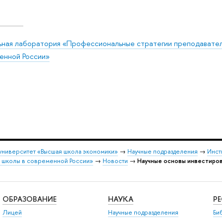
ьная лаборатория «Профессиональные стратегии преподавател
енной России»
университет «Высшая школа экономики»
→
Научные подразделения
→
Инст
й школы в современной России»
→
Новости
→
Научные основы инвестиров
ОБРАЗОВАНИЕ
НАУКА
Р
Лицей
Научные подразделения
Би