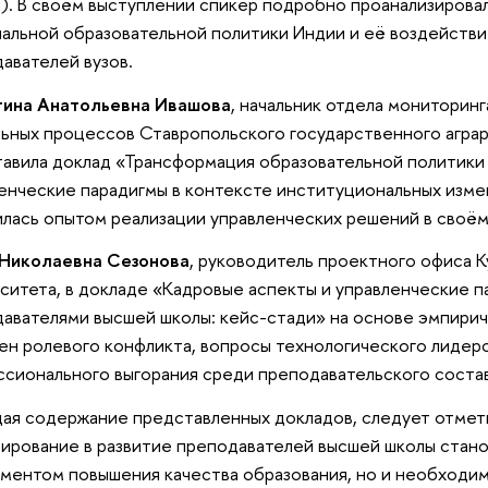
). В своём выступлении спикер подробно проанализиров
альной образовательной политики Индии и её воздейств
авателей вузов.
тина Анатольевна Ивашова
, начальник отдела мониторинг
ьных процессов Ставропольского государственного аграр
авила доклад «Трансформация образовательной политики 
енческие парадигмы в контексте институциональных изме
лась опытом реализации управленческих решений в своём
 Николаевна Сезонова
, руководитель проектного офиса 
ситета, в докладе «Кадровые аспекты и управленческие п
авателями высшей школы: кейс-стади» на основе эмпири
н ролевого конфликта, вопросы технологического лидерс
сионального выгорания среди преподавательского состав
я содержание представленных докладов, следует отмет
ирование в развитие преподавателей высшей школы стано
ментом повышения качества образования, но и необходи