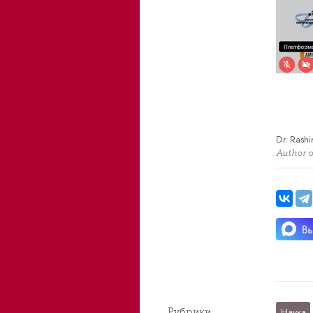
Dr. Ras
Author o
Рубрики
Наука