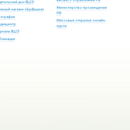
дательский дом ВШЭ
Министерство просвещения
ижный магазин «БукВышка»
РФ
пография
Массовые открытые онлайн-
диацентр
курсы
рналы ВШЭ
бликации