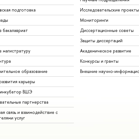
вская подготовка
Исследовательские проекты
иады
Мониторинги
в бакалавриат
Диссертационные советы
Защиты диссертаций
в магистратуру
Академическое развитие
нтура
Конкурсы и гранты
ительное образование
Внешние научно-информаци
развития карьеры
-инкубатор ВШЭ
вательные партнерства
ая связь и взаимодействие с
телями услуг