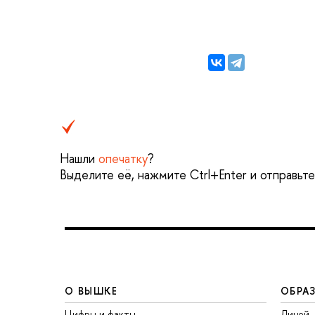
Нашли
опечатку
?
Выделите её, нажмите Ctrl+Enter и отправьт
О ВЫШКЕ
ОБРА
Цифры и факты
Лицей