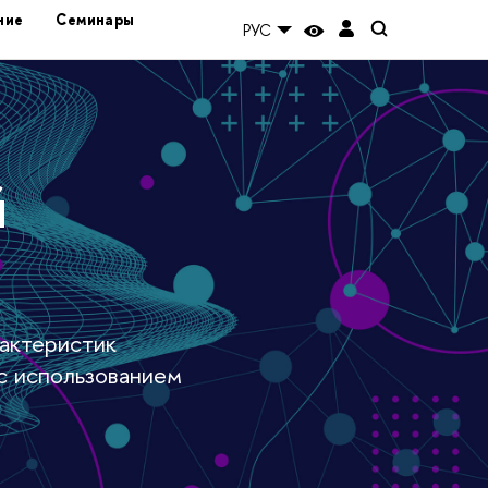
ние
Семинары
РУС
й
актеристик
 с использованием