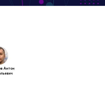
ов Антон
ольевич