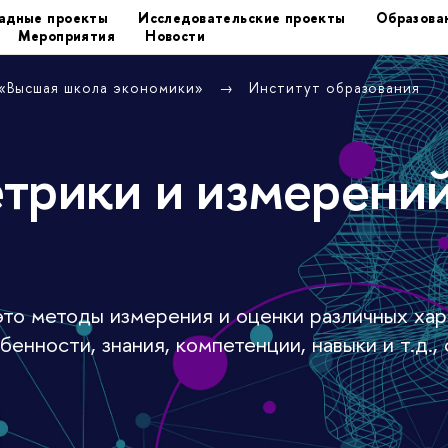
адные проекты
Исследовательские проекты
Образова
Мероприятия
Новости
 «Высшая школа экономики»
Институт образования
трики и измерени
то методы измерения и оценки различных хар
енности, знания, компетенции, навыки и т.д.,