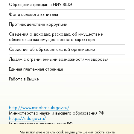
Обращения граждан в НИУ ВШЭ
А
Фонд целевого капитала
Д
Противодействие коррупции
Ц
Сведения о доходах, расходах, об имуществе и
Б
обязательствах имущественного характера
О
Сведения об образовательной организации
О
Людям с ограниченными возможностями здоровья
Единая платежная страница
Работа в Вышке
http://www.minobrnauki.gov.ru/
Министерство науки и высшего образования РФ
https://edu.gov.ru/
Министерство просвещения РФ
https://elearning.hse.ru/mooc
Мы используем файлы cookies для улучшения работы сайта