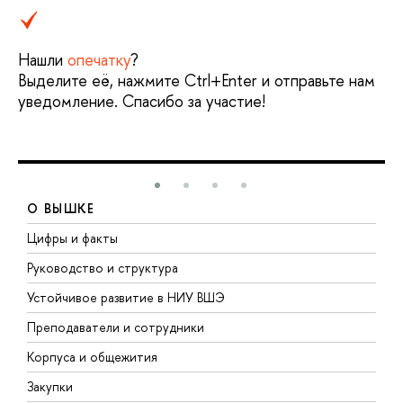
Нашли
опечатку
?
Выделите её, нажмите Ctrl+Enter и отправьте нам
уведомление. Спасибо за участие!
О ВЫШКЕ
Цифры и факты
Л
Руководство и структура
Д
Устойчивое развитие в НИУ ВШЭ
О
Преподаватели и сотрудники
П
Корпуса и общежития
В
Закупки
П