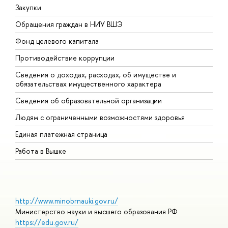
Закупки
П
Обращения граждан в НИУ ВШЭ
А
Фонд целевого капитала
Д
Противодействие коррупции
Ц
Сведения о доходах, расходах, об имуществе и
Б
обязательствах имущественного характера
О
Сведения об образовательной организации
О
Людям с ограниченными возможностями здоровья
Единая платежная страница
Работа в Вышке
http://www.minobrnauki.gov.ru/
Министерство науки и высшего образования РФ
https://edu.gov.ru/