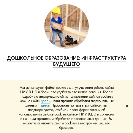
ДОШКОЛЬНОЕ ОБРАЗОВАНИЕ: ИНФРАСТРУКТУРА
БУДУЩЕГО
Мы используем файлы cookies для улучшения работы сайта
НИУ ВШЭ и большего удобства его использования. Более
подробную информацию об использовании файлов cookies
Научные публикации
можно найти
здесь
, наши правила обработки персональных
данных –
здесь
. Продолжая пользоваться сайтом, вы
✖
подтверждаете, что были проинформированы об
использовании файлов cookies сайтом НИУ ВШЭ и согласны
с нашими правилами обработки персональных данных. Вы
можете отключить файлы cookies в настройках Вашего
браузера.
КНИГА