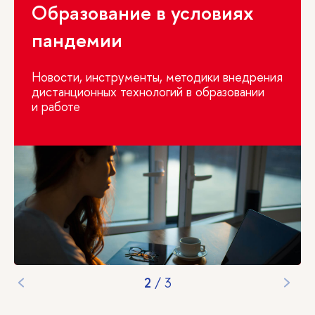
Образование в условиях
пандемии
Новости, инструменты, методики внедрения
дистанционных технологий в образовании
и работе
2
/
3