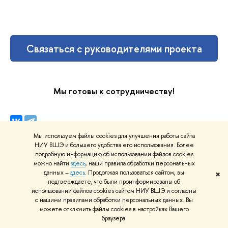
Связаться с руководителями проекта
Мы готовы к сотрудничеству!
Мы используем файлы cookies для улучшения работы сайта
НИУ ВШЭ и большего удобства его использования. Более
подробную информацию об использовании файлов cookies
можно найти
здесь
, наши правила обработки персональных
данных –
здесь
. Продолжая пользоваться сайтом, вы
✖
подтверждаете, что были проинформированы об
использовании файлов cookies сайтом НИУ ВШЭ и согласны
Нашли
опечатку
?
с нашими правилами обработки персональных данных. Вы
Выделите её, нажмите Ctrl+Enter и отправьте нам
можете отключить файлы cookies в настройках Вашего
браузера.
уведомление. Спасибо за участие!