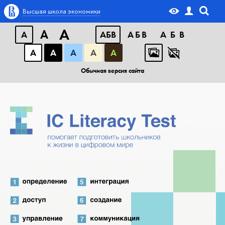
Высшая школа экономики
A
A
A
АБB
АБB
АБB
А
А
А
А
А
Обычная версия сайта