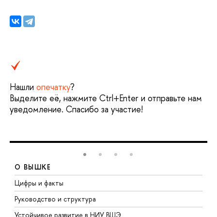
Нашли
опечатку
?
Выделите её, нажмите Ctrl+Enter и отправьте нам
уведомление. Спасибо за участие!
О ВЫШКЕ
Цифры и факты
Л
Руководство и структура
Д
Устойчивое развитие в НИУ ВШЭ
О