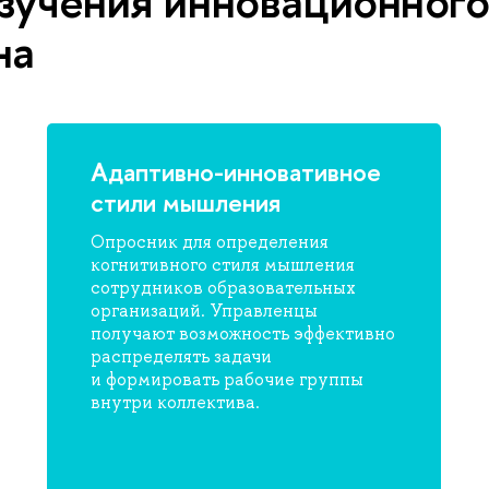
зучения инновационного
на
Адаптивно-инновативное
стили мышления
Опросник для определения
когнитивного стиля мышления
сотрудников образовательных
организаций. Управленцы
получают возможность эффективно
распределять задачи
и формировать рабочие группы
внутри коллектива.