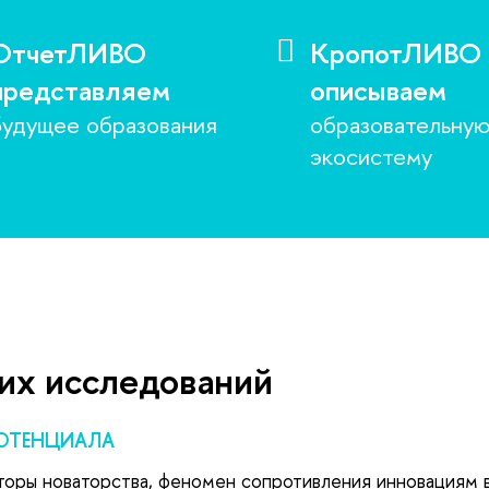
ОтчетЛИВО
КропотЛИВО
представляем
описываем
будущее образования
образовательну
экосистему
ших исследований
ОТЕНЦИАЛА
торы новаторства, феномен сопротивления инновациям в