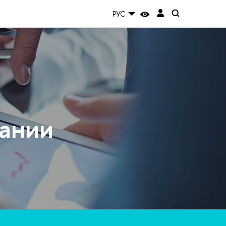
РУС
вании