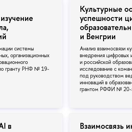
Культурные ос
 изучение
успешности ц
ла,
образовательн
ий
и Венгрии
мации системы
Анализ взаимосвязи к
ных, организационных
внедрения цифровых 
новационного
и российской образо
по гранту РНФ № 19-
исследование с кома
под руководством вед
инноваций в образова
грантом РФФИ № 20-
I в
Взаимосвязь 