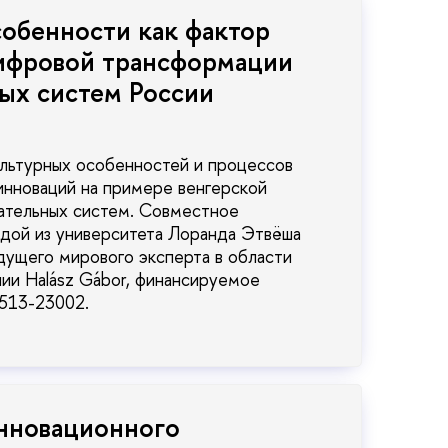
обенности как фактор
ифровой трансформации
ых систем России
ультурных особенностей и процессов
инноваций на примере венгерской
вательных систем. Совместное
ндой из университета Лоранда Этвёша
ущего мирового эксперта в области
нии Halász Gábor, финансируемое
513-23002.
инновационного