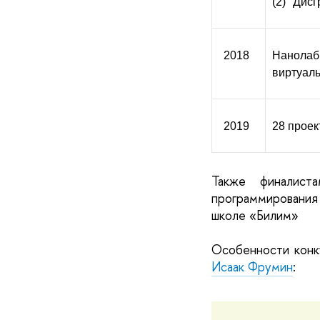
(2) "Дис
2018
Нанолаб
виртуаль
2019
28 проек
Также финалист
программирования 
школе «Билим»
Исаак Фрумин
: