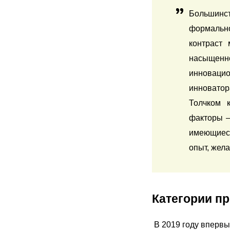
Большинст
формально
контраст
насыщенно
инноваци
инноватор
Толчком 
факторы –
имеющиеся
опыт, жел
Категории п
В 2019 году впервы