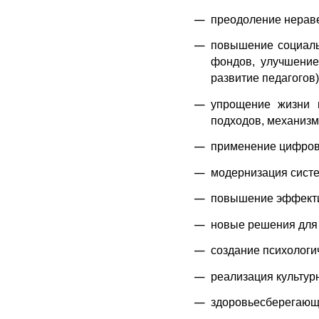
преодоление неравен
повышение социальн
фондов, улучшение
развитие педагогов)
упрощение жизни п
подходов, механизм
применение цифров
модернизация сист
повышение эффектив
новые решения для 
создание психологи
реализация культурн
здоровьесберегающи