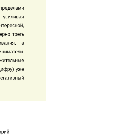
пределами 
 усиливая 
ересной, 
рно треть 
вания, а 
ниматели. 
ительные 
ифру) уже 
егативный 
орий: