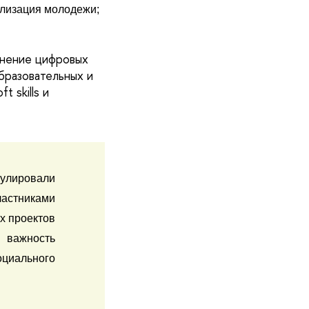
ализация молодежи;
енение цифровых
бразовательных и
 skills и
улировали 
стниками 
х проектов 
 важность 
циального 