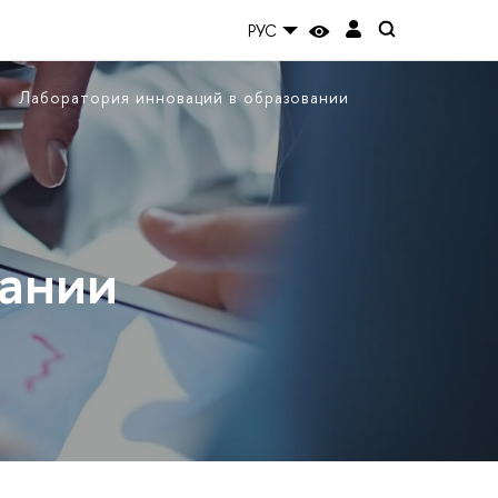
РУС
Лаборатория инноваций в образовании
вании