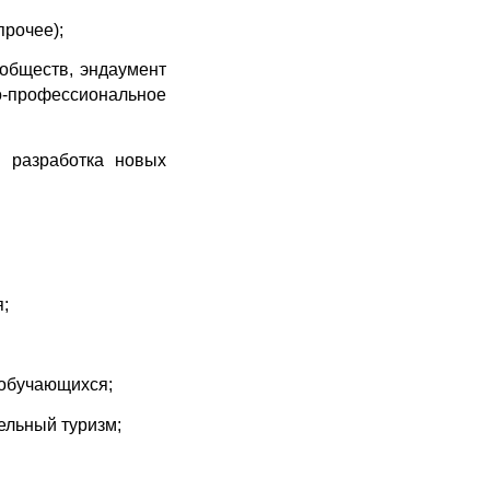
прочее);
обществ, эндаумент 
-профессиональное 
 разработка новых 
;
 обучающихся;
ельный туризм;