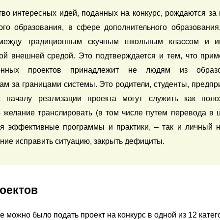
во интересных идей, поданных на конкурс, рождаются за 
го образования, в сфере дополнительного образования,
 между традиционным скучным школьным классом и инт
й внешней средой. Это подтверждается и тем, что приме
онных проектов принадлежит не людям из образо
ам за границами системы. Это родители, студенты, предпри
к началу реализации проекта могут служить как полож
 желание транслировать (в том числе путем перевода в ц
 эффективные программы и практики, – так и личный н
ание исправить ситуацию, закрыть дефициты.
роектов
е можно было подать проект на конкурс в одной из 12 катег