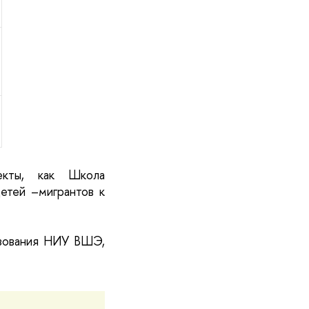
кты, как Школа 
етей –мигрантов к 
Особенности конкурса описывает научный руководитель Института образования НИУ ВШЭ, 