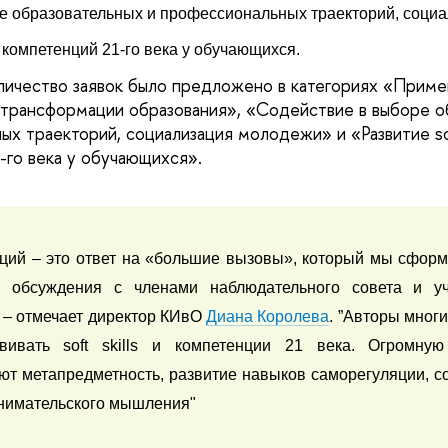
е образовательных и профессиональных траекторий, соци
 и компетенций 21-го века у обучающихся.
ичество заявок было предложено в категориях «Прим
 трансформации образования», «Содействие в выборе о
х траекторий, социализация молодежи» и «Развитие soft
-го века у обучающихся».
ций – это ответ на «большие вызовы», который мы сформ
м обсуждения с членами наблюдательного совета и уча
 – отмечает директор КИвО 
Диана Королева
. ”Авторы многи
вивать soft skills и компетенции 21 века. Огромную
ют метапредметность, развитие навыков саморегуляции, со
нимательского мышления"