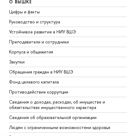
О ВЫШКЕ
Цифры и факты
Л
Руководство и структура
Д
Устойчивое развитие в НИУ ВШЭ
О
Преподаватели и сотрудники
П
Корпуса и общежития
В
Закупки
П
Обращения граждан в НИУ ВШЭ
А
Фонд целевого капитала
Д
Противодействие коррупции
Ц
Сведения о доходах, расходах, об имуществе и
Б
обязательствах имущественного характера
О
Сведения об образовательной организации
О
Людям с ограниченными возможностями здоровья